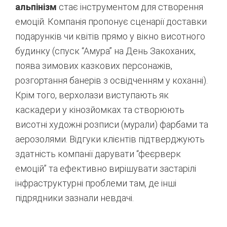
альпінізм
стає інструментом для створення
емоцій. Компанія пропонує сценарії доставки
подарунків чи квітів прямо у вікно висотного
будинку (спуск “Амура” на День Закоханих,
поява зимових казкових персонажів,
розгортання банерів з освідченням у коханні).
Крім того, верхолази виступають як
каскадери у кінозйомках та створюють
висотні художні розписи (мурали) фарбами та
аерозолями.
Відгуки клієнтів підтверджують
здатність компанії дарувати “феєрверк
емоцій” та ефективно вирішувати застарілі
інфраструктурні проблеми там, де інші
підрядники зазнали невдачі.