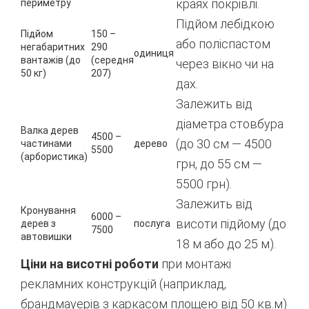
краях покрівлі.
периметру
Підйом лебідкою
Підйом
150 –
або поліспастом
негабаритних
290
одиниця
вантажів (до
(середня
через вікно чи на
50 кг)
207)
дах.
Залежить від
діаметра стовбура
Валка дерев
4500 –
(до 30 см — 4500
частинами
дерево
5500
(арбористика)
грн, до 55 см —
5500 грн).
Залежить від
Кронування
6000 –
висоти підйому (до
дерев з
послуга
7500
автовишки
18 м або до 25 м).
Ціни на висотні роботи
при монтажі
рекламних конструкцій (наприклад,
брандмауерів з каркасом площею від 50 кв.м)