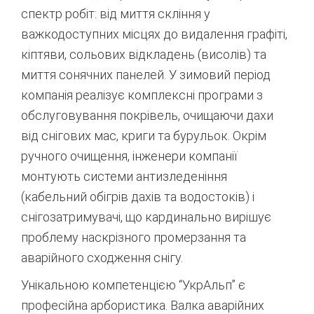
спектр робіт: від миття скління у
важкодоступних місцях до видалення графіті,
кіптяви, сольових відкладень (висолів) та
миття сонячних панелей.
У зимовий період
компанія реалізує комплексні програми з
обслуговування покрівель, очищаючи дахи
від снігових мас, криги та бурульок. Окрім
ручного очищення, інженери компанії
монтують системи антизледеніння
(кабельний обігрів дахів та водостоків) і
снігозатримувачі, що кардинально вирішує
проблему наскрізного промерзання та
аварійного сходження снігу.
Унікальною компетенцією “УкрАльп” є
професійна арбористика. Валка аварійних