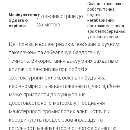
Складні такелажні
роботи, точна
Маніпулятори
подача
Довжина стріли до
з довгою
негабаритних
25 метрів.
стрілою
вантажів за фасад
або безпосередньо
у віконні отвори.
Ця техніка нівелює ризики, пов’язані з ручним
такелажем, та забезпечує бездоганну
точність. Використання вакуумних захватів є
критично важливим при роботі з
архітектурним склом, оскільки будь-яка
нерівномірність навантаження під час підйому
може призвести до руйнування
дороговартісного матеріалу.
Поєднання
майстерності промислових альпіністів, які
координують процес ззовні фасаду, та
потужності маніпуляторів створює синергію,