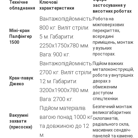
Технічне
Ключові
застосування у
обладнання
характеристики
висотних роботах
Вантажопідйомність:
Робота на
міжповерхових
800 кг. Виліт стріли:
Міні-кран
перекриттях,
5 м. Габарити:
Палфінгер
всередині
1500
приміщень, монтаж
2250х1750х780 мм.
у вузьких
Вага: 900 кг.
просторах.
Вантажопідйомність:
Підйом важких
металоконструкцій,
2700 кг. Виліт стріли:
робота у внутрішніх
Кран-павук
12 м. Габарити:
дворах з
Джеко
обмеженим
3200х1900х780 мм.
доступом
Вага: 2700 кг.
спецтехніки.
Безпечний монтаж
Підйом матеріалів
великогабаритних
Вакуумні
вагою понад 1000 кг
склопакетів,
захвати
радіального скла,
та довжиною до 12
(присоски)
масивних сендвіч-
м.
панелей та каменю.