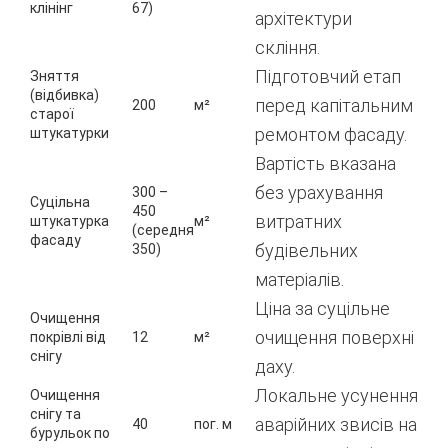
клінінг
67)
архітектури
скління.
Підготовчий етап
Зняття
(відбивка)
перед капітальним
200
м²
старої
ремонтом фасаду.
штукатурки
Вартість вказана
без урахування
300 –
Суцільна
450
витратних
штукатурка
м²
(середня
фасаду
будівельних
350)
матеріалів.
Ціна за суцільне
Очищення
очищення поверхні
покрівлі від
12
м²
снігу
даху.
Локальне усунення
Очищення
снігу та
аварійних звисів на
40
пог. м
бурульок по