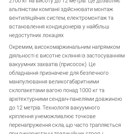
2700 кг на висоту до 12 метрів.
Це дозволяє
альпіністам компанії здійснювати монтаж
вентиляційних систем, електромонтаж та
встановлення кондиціонерів у найбільш
недоступних локаціях.
Окремим, високомаржинальним напрямком
діяльності є висотне скління із застосуванням
вакуумних захватів (присосок). Це
обладнання призначене для безпечного
маніпулювання великогабаритними
склопакетами вагою понад 1000 кг та
архітектурними сендвіч-панелями довжиною
до 12 метрів.
Технологія вакуумного
кріплення унеможливлює точкове
перенапруження скла, що часто трапляється
при використанні традиційних строп, і