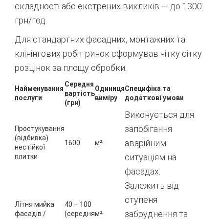
складності або екстрених викликів — до 1300
грн/год.
Для стандартних фасадних, монтажних та
клінінгових робіт ринок сформував чітку сітку
розцінок за площу обробки.
Середня
Найменування
Одиниця
Специфіка та
вартість
послуги
виміру
додаткові умови
(грн)
Виконується для
запобігання
Простукування
(відбивка)
аварійним
1600
м²
нестійкої
ситуаціям на
плитки
фасадах.
Залежить від
ступеня
Літня мийка
40 – 100
забруднення та
фасадів /
(середня
м²