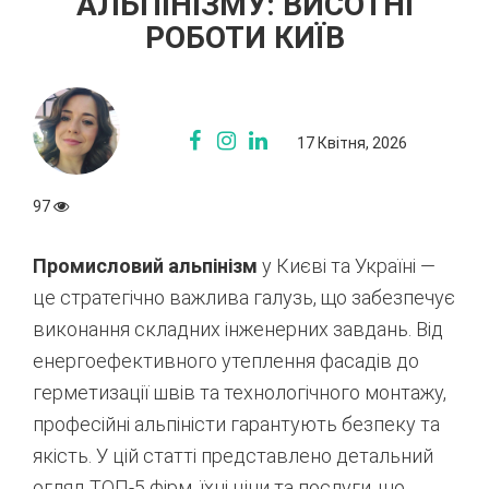
АЛЬПІНІЗМУ: ВИСОТНІ
РОБОТИ КИЇВ
17 Квітня, 2026
97
Промисловий альпінізм
у Києві та Україні —
це стратегічно важлива галузь, що забезпечує
виконання складних інженерних завдань. Від
енергоефективного утеплення фасадів до
герметизації швів та технологічного монтажу,
професійні альпіністи гарантують безпеку та
якість. У цій статті представлено детальний
огляд ТОП-5 фірм, їхні ціни та послуги, що