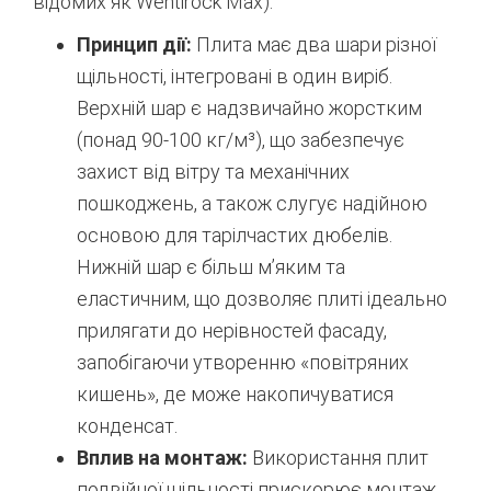
відомих як Wentirock Max).
Принцип дії:
Плита має два шари різної
щільності, інтегровані в один виріб.
Верхній шар є надзвичайно жорстким
(понад 90-100 кг/м³), що забезпечує
захист від вітру та механічних
пошкоджень, а також слугує надійною
основою для тарілчастих дюбелів.
Нижній шар є більш м’яким та
еластичним, що дозволяє плиті ідеально
прилягати до нерівностей фасаду,
запобігаючи утворенню «повітряних
кишень», де може накопичуватися
конденсат.
Вплив на монтаж:
Використання плит
подвійної щільності прискорює монтаж,