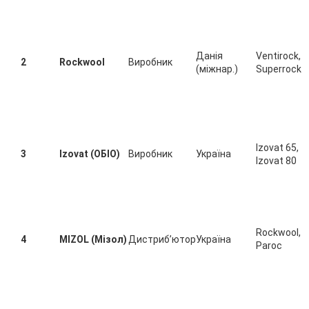
Данія
Ventirock,
2
Rockwool
Виробник
(міжнар.)
Superrock
Izovat 65,
3
Izovat (ОБІО)
Виробник
Україна
Izovat 80
Rockwool,
4
MIZOL (Мізол)
Дистриб’ютор
Україна
Paroc