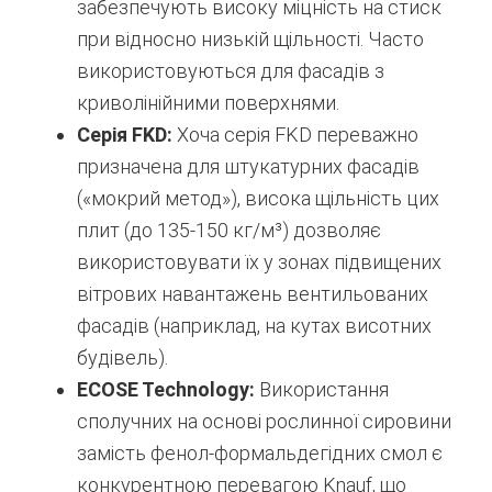
забезпечують високу міцність на стиск
при відносно низькій щільності. Часто
використовуються для фасадів з
криволінійними поверхнями.
Серія FKD:
Хоча серія FKD переважно
призначена для штукатурних фасадів
(«мокрий метод»), висока щільність цих
плит (до 135-150 кг/м³) дозволяє
використовувати їх у зонах підвищених
вітрових навантажень вентильованих
фасадів (наприклад, на кутах висотних
будівель).
ECOSE Technology:
Використання
сполучних на основі рослинної сировини
замість фенол-формальдегідних смол є
конкурентною перевагою Knauf, що