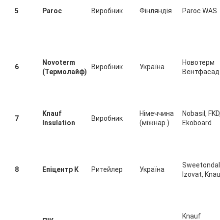
5
Paroc
Виробник
Фінляндія
Paroc WAS
Novoterm
Новотерм
6
Виробник
Україна
(Термолайф)
Вентфасад
Knauf
Німеччина
Nobasil, FKD
7
Виробник
Insulation
(міжнар.)
Ekoboard
Sweetondal
8
Епіцентр К
Ритейлер
Україна
Izovat, Kna
Knauf