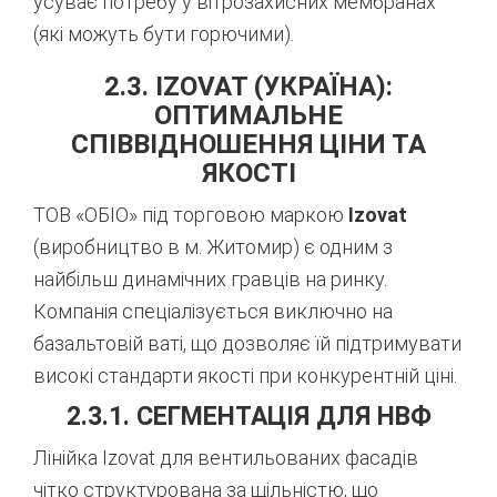
усуває потребу у вітрозахисних мембранах
(які можуть бути горючими).
2.3. IZOVAT (УКРАЇНА):
ОПТИМАЛЬНЕ
СПІВВІДНОШЕННЯ ЦІНИ ТА
ЯКОСТІ
ТОВ «ОБІО» під торговою маркою
Izovat
(виробництво в м. Житомир) є одним з
найбільш динамічних гравців на ринку.
Компанія спеціалізується виключно на
базальтовій ваті, що дозволяє їй підтримувати
високі стандарти якості при конкурентній ціні.
2.3.1. СЕГМЕНТАЦІЯ ДЛЯ НВФ
Лінійка Izovat для вентильованих фасадів
чітко структурована за щільністю, що