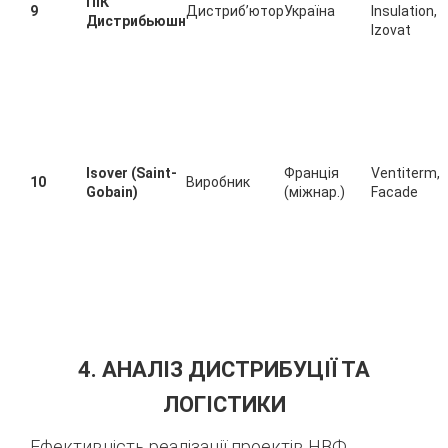
ПІК
9
Дистриб’ютор
Україна
Insulation,
Дистрибьюшн
Izovat
Isover (Saint-
Франція
Ventiterm,
10
Виробник
Gobain)
(міжнар.)
Facade
4. АНАЛІЗ ДИСТРИБУЦІЇ ТА
ЛОГІСТИКИ
Ефективність реалізації проектів НВФ