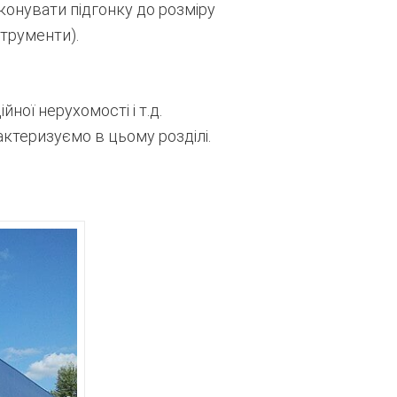
конувати підгонку до розміру
трументи).
ої нерухомості і т.д.
актеризуємо в цьому розділі.