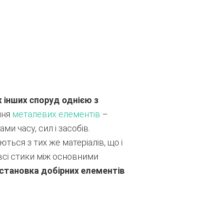
 інших споруд однією з
ння
металевих елементів
–
и часу, сил і засобів.
ться з тих же матеріалів, що і
всі стики між основними
становка добірних елементів