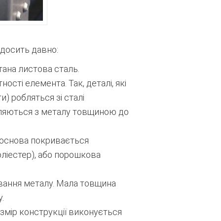
досить давно:
тана листова сталь.
ості елемента. Так, деталі, які
) робляться зі сталі
овляються з металу товщиною до
 основа покривається
оліестер), або порошкова
вання металу. Мала товщина
.
змір конструкції виконується