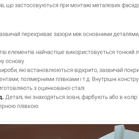
в, що застосовуються при монтажі металевих фасадів
звичай перекриває зазори між основними деталями, 
тві елементів найчастіше використовується тонкий 
у основу.
вироби, які встановлюються відкрито, зазвичай пок
тами, полімерними плівками і т.д. Внутрішні конструк
готовляють з оцинкованої сталі.
д.
Деталі, які знаходяться зовні, фарбують або в колір
ерною плівкою.