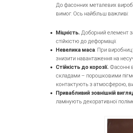
До фасонних металевих виробі
вимог. Ось найбільш важливі:
Міцність.
Доборний елемент за
стійкістю до деформації.
Невелика маса
. При виробниц
знизити навантаження на несуч
Стійкість до корозії.
Фасонні 
складами – порошковими пігмен
контактують з атмосферою, ви
Привабливий зовнішній вигля
ламінують декоративної полім