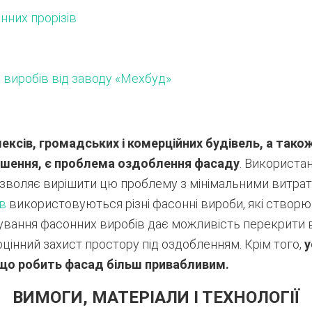
онних прорізів
виробів від заводу «Мехбуд»
ксів, громадських і комерційних будівель, а також
ішення, є проблема оздоблення фасаду
. Використа
 дозволяє вирішити цю проблему з мінімальними витратам
в
використовуються різні фасонні вироби, які створюю
сування фасонних виробів дає можливість перекрити 
інний захист простору під оздобленням. Крім того,
у
, що робить фасад більш привабливим.
ВИМОГИ, МАТЕРІАЛИ І ТЕХНОЛОГІЇ