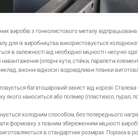
них виробів з тонколистового металу відпрацьована 
іалу для їх виробництва використовується холоднока
я в залежності від необхідної міцності і несучої здатн
навантаження (опорні кути, стійки, парапетні елементи
риклад, віконні відкоси і водовідливні планки вигот
овується багатошаровий захист від корозії. Сталева
 якого наноситься або полімер (пластизол, пурал, п
нується холодним способом, без попереднього нагрі
ати формовку з повним збереженням міцності виробу
виготовляються в стандартних розмірах. Порізка в ро