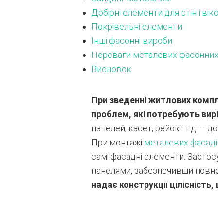
Добірні елементи для стін і вік
Покрівельні елементи
Інші фасонні вироби
Переваги металевих фасонних 
Висновок
При зведенні житлових компле
проблем, які потребують вир
панелей, касет, рейок і т.д. –
При монтажі
металевих фасаді
самі фасадні елементи. Засто
панелями, забезпечивши повноц
надає конструкції цілісність