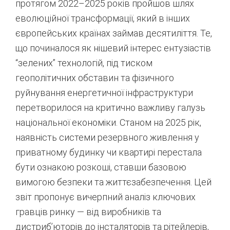
протягом 2022–2025 років пройшов шлях
еволюційної трансформації, який в інших
європейських країнах займав десятиліття. Те,
що починалося як нішевий інтерес ентузіастів
“зелених” технологій, під тиском
геополітичних обставин та фізичного
руйнування енергетичної інфраструктури
перетворилося на критично важливу галузь
національної економіки. Станом на 2025 рік,
наявність системи резервного живлення у
приватному будинку чи квартирі перестала
бути ознакою розкоші, ставши базовою
вимогою безпеки та життєзабезпечення. Цей
звіт пропонує вичерпний аналіз ключових
гравців ринку — від виробників та
дистриб’юторів до інсталяторів та рітейлерів,