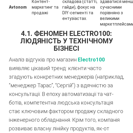
Контент-
складова (статті,
здаватися мен
Avtonom
маркетинг та
гайди), фокус на
сучасними
продажі
DIY-сегменті та
порівняно з
ентузіастах.
великими
маркетплейсами
4.1. ФЕНОМЕН ELECTRO100:
ЛЮДЯНІСТЬ У ТЕХНІЧНОМУ
БІЗНЕСІ
Аналіз відгуків про магазин
Electro100
виявляє цікавий тренд: клієнти часто
згадують конкретних менеджерів (наприклад,
“менеджер Тарас”, “Сергій”) з вдячністю за
консультації. В епоху автоматизації та чат-
ботів, компетентна людська консультація
стає ключовим фактором продажу складного
інженерного обладнання. Крім того, компанія
розвиває власну лінійку продуктів, як-от