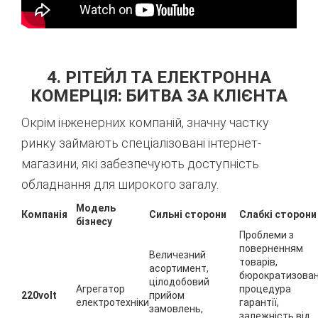
4. РІТЕЙЛ ТА ЕЛЕКТРОННА
КОМЕРЦІЯ: БИТВА ЗА КЛІЄНТА
Окрім інженерних компаній, значну частку
ринку займають спеціалізовані інтернет-
магазини, які забезпечують доступність
обладнання для широкого загалу.
Модель
Компанія
Сильні сторони
Слабкі сторони
бізнесу
Проблеми з
поверненням
Величезний
товарів,
асортимент,
бюрократизова
цілодобовий
Агрегатор
процедура
220volt
прийом
електротехніки
гарантії,
замовлень,
залежність від