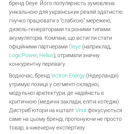
бренд Deye. Його популярність зумовлена
унікальною для українських реалій здатністю
гнучко працювати з “слабкою” мережею,
дизель-генераторами та різними типами
акумуляторів. Компанії, що встигли стати
офіційними партнерами
Deye
(наприклад,
LogicPower
,
Helius
), отримали значну
конкурентну перевагу.
Водночас, бренд
Victron Energy
(Нідерланди)
утримує позиції у сегменті складної,
модульної архітектури, де надійність є
критичною (медичні заклади, елітні котеджі).
Дистриб’ютори на кшталт
Vinur
фокусуються
саме на цьому бренді, пропонуючи не просто
товар, а інженерну експертизу.