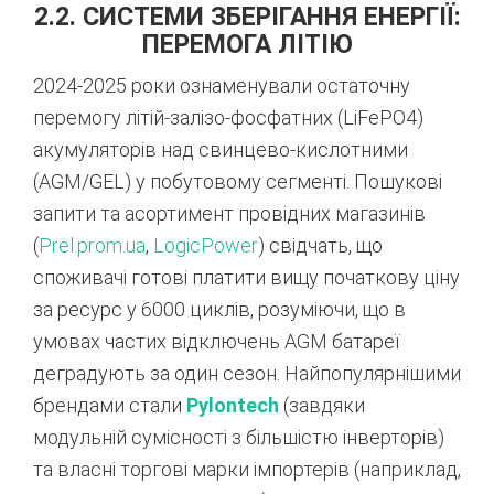
2.2. СИСТЕМИ ЗБЕРІГАННЯ ЕНЕРГІЇ:
ПЕРЕМОГА ЛІТІЮ
2024-2025 роки ознаменували остаточну
перемогу літій-залізо-фосфатних (LiFePO4)
акумуляторів над свинцево-кислотними
(AGM/GEL) у побутовому сегменті. Пошукові
запити та асортимент провідних магазинів
(
Prel.prom.ua
,
LogicPower
) свідчать, що
споживачі готові платити вищу початкову ціну
за ресурс у 6000 циклів, розуміючи, що в
умовах частих відключень AGM батареї
деградують за один сезон. Найпопулярнішими
брендами стали
Pylontech
(завдяки
модульній сумісності з більшістю інверторів)
та власні торгові марки імпортерів (наприклад,