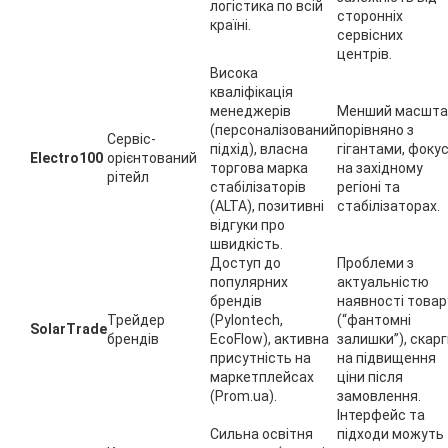
логістика по всій
сторонніх
країні.
сервісних
центрів.
Висока
кваліфікація
менеджерів
Менший масшта
(персоналізований
порівняно з
Сервіс-
підхід), власна
гігантами, фоку
Electro100
орієнтований
торгова марка
на західному
рітейл
стабілізаторів
регіоні та
(ALTA), позитивні
стабілізаторах.
відгуки про
швидкість.
Доступ до
Проблеми з
популярних
актуальністю
брендів
наявності товар
Трейдер
(Pylontech,
(“фантомні
SolarTrade
брендів
EcoFlow), активна
залишки”), скар
присутність на
на підвищення
маркетплейсах
ціни після
(Prom.ua).
замовлення.
Інтерфейс та
Сильна освітня
підходи можуть