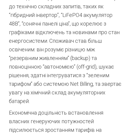
до технічно складних запитів, таких як
“гібридний інвертор”, “LiFePO4 акумулятор
48В”, “сонячні панелі ціна”, що корелює з
графіками відключень та новинами про стан
енергосистеми. Споживач став більш
освіченим: він розуміє різницю між
“резервним живленням” (backup) та
повноцінною “автономією” (off-grid), шукає
рішення, здатні інтегруватися з “зеленим
тарифом” або системою Net Billing, та звертає
увагу на хімічний склад акумуляторних
батарей.
Економічна доцільність встановлення
власних генеруючих потужностей
підсилюється зростанням тарифів на