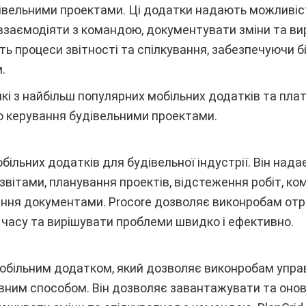
івельними проектами. Ці додатки надають можливіст
 взаємодіяти з командою, документувати зміни та в
ь процеси звітності та спілкування, забезпечуючи б
.
які з найбільш популярних мобільних додатків та пла
о керування будівельними проектами.
більних додатків для будівельної індустрії. Він нада
звітами, планування проектів, відстеження робіт, ко
іння документами. Procore дозволяє виконробам от
 часу та вирішувати проблеми швидко і ефективно.
мобільним додатком, який дозволяє виконробам упр
ним способом. Він дозволяє завантажувати та онов