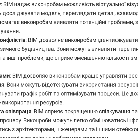
у
: BIM надає виконробам можливість віртуальної візуалі
 досліджувати модель, переглядати деталі, взаємод
помагає виконробам виявляти потенційні проблеми, з
нування.
онфліктів
: BIM дозволяє виконробам ідентифікувати
зичного будівництва. Вони можуть виявляти перетини
а інші проблеми, що сприяє зменшенню кількості зм
сами
: BIM дозволяє виконробам краще управляти рес
я. Вони можуть відстежувати використання ресурсів
ланувати графік робіт та оптимізувати процеси. Це д
 використання ресурсів.
а співпраця
: BIM сприяє покращенню спілкування та 
 процесу. Виконроби можуть легко обмінюватись інф
тись з архітекторами, інженерами та іншими стейкх