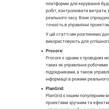
платформи для керування буд
робіт, контролювати витрати,
реального часу. Вони спрощуют
точність в управлінні проектом
У цій статті ми розглянемо де
використовують для успішног
Procore:
Procore є одним з провідних мо
таких як управління робочими 
підрядниками, а також управл
інформації в режимі реального
PlanGrid:
PlanGrid є іншим популярним 
проектами зручним та ефектив