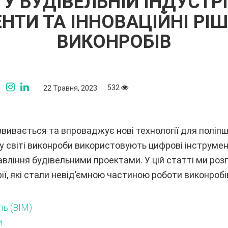
 У БУДІВЕЛЬНІЙ ІНДУСТРІ
НТИ ТА ІННОВАЦІЙНІ РІ
ВИКОНРОБІВ
532
22 Травня, 2023
звивається та впроваджує нові технології для поліп
му світі виконроби використовують цифрові інструмен
вління будівельними проектами. У цій статті ми роз
рії, які стали невід’ємною частиною роботи виконробі
ь (BIM)
и