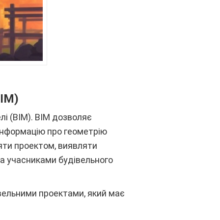
IM)
і (BIM). BIM дозволяє
 інформацію про геометрію
ляти проектом, виявляти
ма учасниками будівельного
івельними проектами, який має