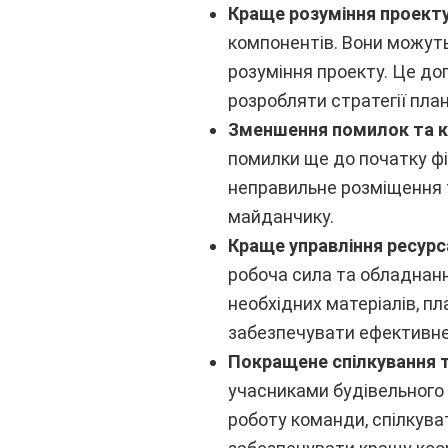
Краще розуміння проект
компонентів. Вони можуть
розуміння проекту. Це до
розробляти стратегії пла
Зменшення помилок та к
помилки ще до початку фі
неправильне розміщення т
майданчику.
Краще управління ресур
робоча сила та обладнанн
необхідних матеріалів, п
забезпечувати ефективне
Покращене спілкування т
учасниками будівельного
роботу команди, спілкува