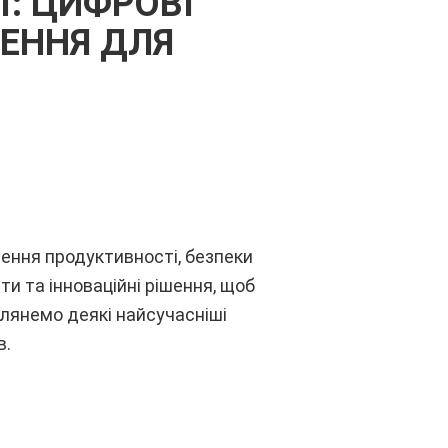
Ї: ЦИФРОВІ
ШЕННЯ ДЛЯ
шення продуктивності, безпеки
ти та інноваційні рішення, щоб
глянемо деякі найсучасніші
в.