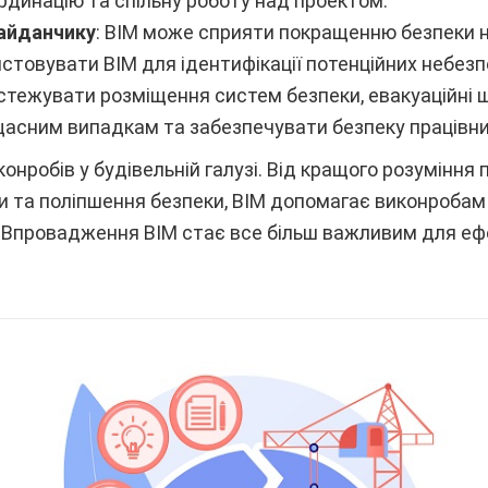
динацію та спільну роботу над проектом.
айданчику
: BIM може сприяти покращенню безпеки 
товувати BIM для ідентифікації потенційних небезпе
стежувати розміщення систем безпеки, евакуаційні ш
асним випадкам та забезпечувати безпеку працівни
конробів у будівельній галузі. Від кращого розумінн
и та поліпшення безпеки, BIM допомагає виконроба
. Впровадження BIM стає все більш важливим для еф