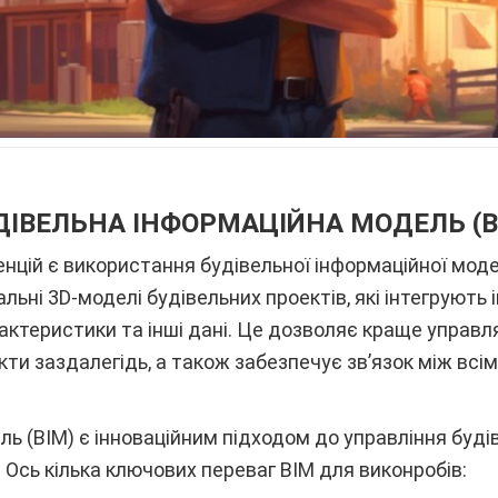
ДІВЕЛЬНА ІНФОРМАЦІЙНА МОДЕЛЬ (B
цій є використання будівельної інформаційної модел
ьні 3D-моделі будівельних проектів, які інтегрують
характеристики та інші дані. Це дозволяє краще управ
кти заздалегідь, а також забезпечує зв’язок між всі
ль (BIM) є інноваційним підходом до управління буд
. Ось кілька ключових переваг BIM для виконробів: