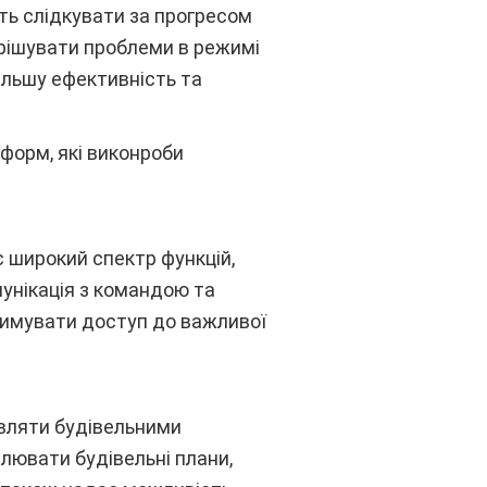
ь слідкувати за прогресом
ирішувати проблеми в режимі
ільшу ефективність та
тформ, які виконроби
є широкий спектр функцій,
мунікація з командою та
римувати доступ до важливої
авляти будівельними
лювати будівельні плани,