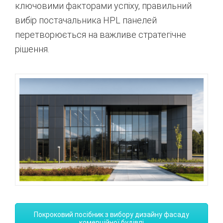
ключовими факторами успіху, правильний
вибір постачальника HPL панелей
перетворюється на важливе стратегічне
рішення.
Покроковий посібник з вибору дизайну фасаду
комерційної будівлі