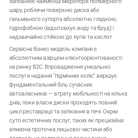
заповнює найменші мікропори полімерного
шару, роблячи поверхню диска або
гальмівного супорта абсолютно гладкою,
гідрофобною (відштовхує воду та бруд) і
надзвичайно стійкою до лугів та кислот.
Сервісна бізнес-модель компанії є
абсолютним взірцем клієнтоорієнтованості
на ринку B2C. Впровадження унікальної
послуги надання “підмінних коліс” вирішує
фундаментальний біль сучасних
автовласників — втрату мобільності на кілька
днів, поки власні диски проходять повний
цикл реставрації та запікання в печі.
Окрім
суто естетичних послуг, таких як прецизійна
алмазна проточка лицьової частини або