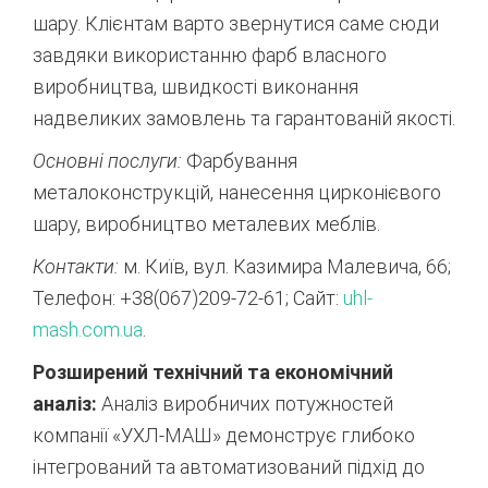
шару.
Клієнтам варто звернутися саме сюди
завдяки використанню фарб власного
виробництва,
швидкості виконання
надвеликих замовлень та гарантованій якості.
Основні послуги:
Фарбування
металоконструкцій,
нанесення цирконієвого
шару,
виробництво металевих меблів.
Контакти:
м.
Київ,
вул.
Казимира Малевича,
66;
Телефон:
+38(067)209-72-61; Сайт:
uhl-
mash.
com.
ua
.
Розширений технічний та економічний
аналіз:
Аналіз виробничих потужностей
компанії «УХЛ-МАШ» демонструє глибоко
інтегрований та автоматизований підхід до