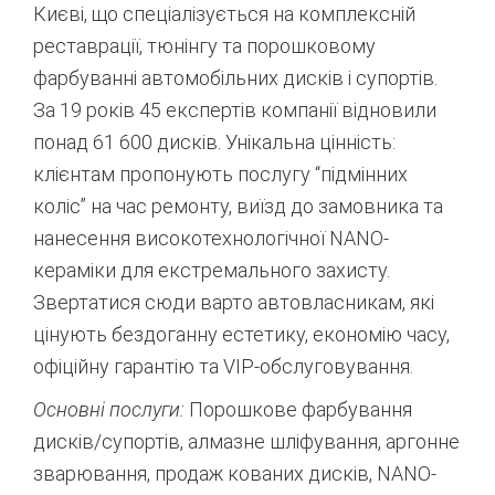
Києві,
що спеціалізується на комплексній
реставрації,
тюнінгу та порошковому
фарбуванні автомобільних дисків і супортів.
За 19 років 45 експертів компанії відновили
понад 61 600 дисків.
Унікальна цінність:
клієнтам пропонують послугу “підмінних
коліс” на час ремонту,
виїзд до замовника та
нанесення високотехнологічної NANO-
кераміки для екстремального захисту.
Звертатися сюди варто автовласникам,
які
цінують бездоганну естетику,
економію часу,
офіційну гарантію та VIP-обслуговування.
Основні послуги:
Порошкове фарбування
дисків/супортів,
алмазне шліфування,
аргонне
зварювання,
продаж кованих дисків,
NANO-