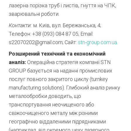
лазерна порізка труб і листів,
гнуття на ЧПК,
зварювальні роботи.
Контакти:
м.
Київ,
вул.
Бережанська,
4;
Телефон:
+38 (093) 084 87 05; Email:
s22070202@gmail.
com; Сайт:
stn-group.
com.
ua
.
Розширений технічний та економічний
аналіз:
Операційна стратегія компанії STN
GROUP базується на наданні промислових
послуг повного закритого циклу (turnkey
manufacturing solutions). Глибокий аналіз ринку
металообробки доводить, що
транспортування неочищеного або
свіжоочищеного металу між різними
географічно віддаленими підрядниками
(наприклад, від окремого цеху лазерного