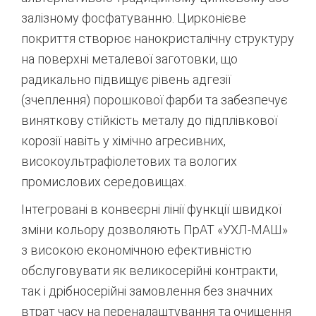
залізному фосфатуванню. Цирконієве
покриття створює нанокристалічну структуру
на поверхні металевої заготовки, що
радикально підвищує рівень адгезії
(зчеплення) порошкової фарби та забезпечує
виняткову стійкість металу до підплівкової
корозії навіть у хімічно агресивних,
високоультрафіолетових та вологих
промислових середовищах.
Інтегровані в конвеєрні лінії функції швидкої
зміни кольору дозволяють ПрАТ «УХЛ-МАШ»
з високою економічною ефективністю
обслуговувати як великосерійні контракти,
так і дрібносерійні замовлення без значних
втрат часу на переналаштування та очищення