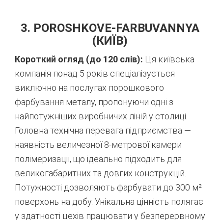
3. POROSHKOVE-FARBUVANNYA
(КИЇВ)
Короткий огляд (до 120 слів):
Ця київська
компанія понад 5 років спеціалізується
виключно на послугах порошкового
фарбування металу,
пропонуючи одні з
найпотужніших виробничих ліній у столиці.
Головна технічна перевага підприємства —
наявність величезної 8-метрової камери
полімеризації,
що ідеально підходить для
великогабаритних та довгих конструкцій.
Потужності дозволяють фарбувати до 300 м²
поверхонь на добу.
Унікальна цінність полягає
у здатності цехів працювати у безперервному