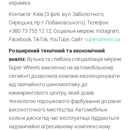
кераміка.
Контакти:
Київ (3 філії:
вул.
Заболотного,
Сирецька,
пр-т Лобановського); Телефон:
+380 73 755 12 12; Соціальні мережі:
Instagram,
Facebook,
TikTok,
YouTube; Сайт:
superwheels.
ua
.
Розширений технічний та економічний
аналіз:
Вузька та глибока спеціалізація мережі
Super Wheels виключно на автомобільному
сегменті дозволила компанії еволюціонувати
від звичайного шиномонтажу до
інжинірингового центру, який довів
технологію порошкового фарбування до рівня
високоточного мистецтва.
Автомобільні
колісні диски під час експлуатації піддаються
надзвичайно агресивному комплексному