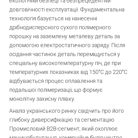
екологічній безпеці та безпрецедентній
довговічності експлуатації.
Фундаментальна
технологія базується на нанесенні
дрібнодисперсного сухого полімерного
порошку на заземлену металеву деталь за
допомогою електростатичного заряду. Після
осідання частинок деталь переміщується у
спеціальну високотемпературну піч, де при
температурних показниках від 150°C до 220°C
відбувається процес оплавлення та
подальшої полімеризації, що формує
монолітну захисну плівку.
Аналіз українського ринку свідчить про його
глибоку диверсифікацію та сегментацію.
Промисловий B2B-сегмент, який охоплює
машинобудування, комерційне будівництво,