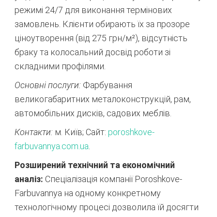
режимі 24/7 для виконання термінових
замовлень.
Клієнти обирають їх за прозоре
ціноутворення (від 275 грн/м²),
відсутність
браку та колосальний досвід роботи зі
складними профілями.
Основні послуги:
Фарбування
великогабаритних металоконструкцій,
рам,
автомобільних дисків,
садових меблів.
Контакти:
м.
Київ; Сайт:
poroshkove-
farbuvannya.
com.
ua
.
Розширений технічний та економічний
аналіз:
Спеціалізація компанії Poroshkove-
Farbuvannya на одному конкретному
технологічному процесі дозволила їй досягти