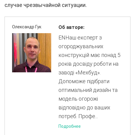
случае чрезвычайной ситуации.
Олександр Гук
Об авторе:
ENНаш експерт з
огороджувальних
конструкцій має понад 5
років досвіду роботи на
заводі «Мехбуд».
Допоможе підібрати
оптимальний дизайн та
модель огорожі
відповідно до ваших
потреб. Профе...
Подробнее