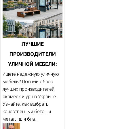
ЛУЧШИЕ
ПРОИЗВОДИТЕЛИ
УЛИЧНОЙ МЕБЕЛИ:
СКАМЕЙКИ И УРНЫ ИЗ
Ищете надежную уличную
мебель? Полный обзор
МЕТАЛЛА И БЕТОНА
лучших производителей
скамеек и урн в Украине.
Узнайте, как выбрать
качественный бетон и
металл для бла...