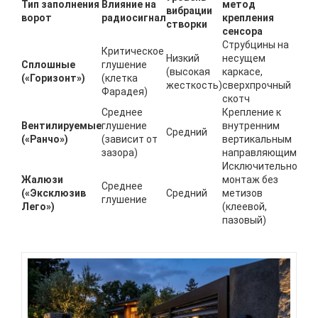
Тип заполнения
Влияние на
метод
вибрации
ворот
радиосигнал
крепления
створки
сенсора
Струбцины на
Критическое
Низкий
несущем
Сплошные
глушение
(высокая
каркасе,
(«Горизонт»)
(клетка
жесткость)
сверхпрочный
Фарадея)
скотч
Среднее
Крепление к
Вентилируемые
глушение
внутренним
Средний
(«Ранчо»)
(зависит от
вертикальным
зазора)
направляющим
Исключительно
Жалюзи
монтаж без
Среднее
(«Эксклюзив
Средний
метизов
глушение
Лего»)
(клеевой,
пазовый)