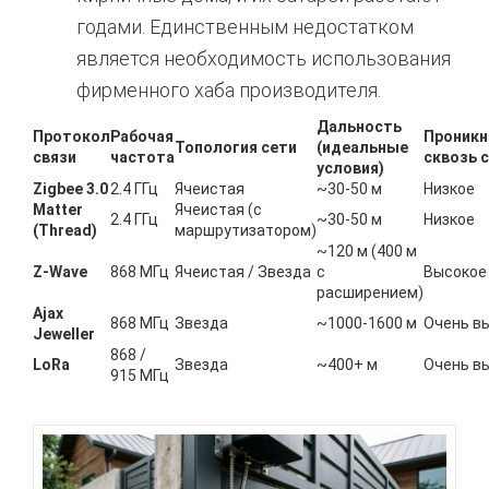
годами.
Единственным недостатком
является необходимость использования
фирменного хаба производителя.
Дальность
Протокол
Рабочая
Проникн
Топология сети
(идеальные
связи
частота
сквозь 
условия)
Zigbee 3.0
2.4 ГГц
Ячеистая
~30-50 м
Низкое
Matter
Ячеистая (с
2.4 ГГц
~30-50 м
Низкое
(Thread)
маршрутизатором)
~120 м (400 м
Z-Wave
868 МГц
Ячеистая / Звезда
с
Высокое
расширением)
Ajax
868 МГц
Звезда
~1000-1600 м
Очень в
Jeweller
868 /
LoRa
Звезда
~400+ м
Очень в
915 МГц