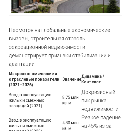
Несмотря на глобальные экономические
вызовы,
строительная отрасль
рекреационной недвижимости
демонстрирует признаки стабилизации и
адаптации.
Макроэкономические и
Динамика /
отраслевые показатели
Значение
Контекст
(2021–2026)
Докризисный
Ввод в эксплуатацию
8,75 млн
пик рынка
жилых и смежных
кв. м
площадей (2021)
недвижимости
Резкое падение
Ввод в эксплуатацию
4,80 млн
на 45% из-за
жилых и смежных
кв. м