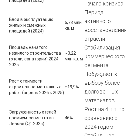
площадей (2022)
начала кризиса
Период
Ввод в эксплуатацию
активного
6,73 млн
жилых и смежных
кв. м
восстановления
площадей (2024)
отрасли
Стабилизация
Площадь начатого
нежилого строительства
~3,22
коммерческого
(отели, санатории) 2024-
млн кв. м
сегмента
2025
Побуждает к
Рост стоимости
выбору более
строительно-монтажных
+19,9%
долговечных
работ (апрель 2026 к 2025)
материалов
Рост на 4 п.п. по
Загруженность отелей
сравнению с
премиум-сегмента во
46%
Львове (Q1 2025)
2024 годом
Стабильное