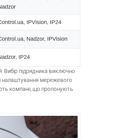
Nadzor
Control.ua, IPVision, IP24
Control.ua, Nadzor, IPVision
Nadzor, IP24
й. Вибір підрядника виключно
пі налаштування мережевого
ють компанії, що пропонують