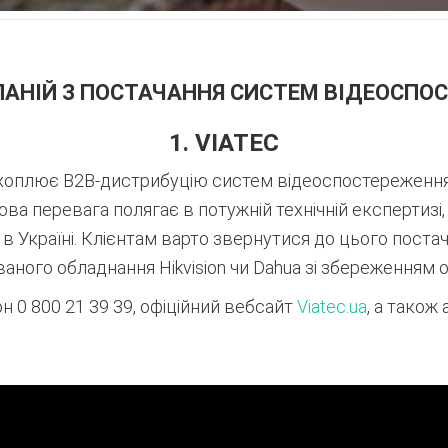
ПАНІЙ З ПОСТАЧАННЯ СИСТЕМ ВІДЕОСПО
1. VIATEC
хоплює B2B-дистрибуцію систем відеоспостереження
ова перевага полягає в потужній технічній експертизі
в Україні
. Клієнтам варто звернутися до цього пост
ного обладнання Hikvision чи Dahua зі збереженням офі
он 0 800 21 39 39, офіційний вебсайт
Viatec.ua
, а також