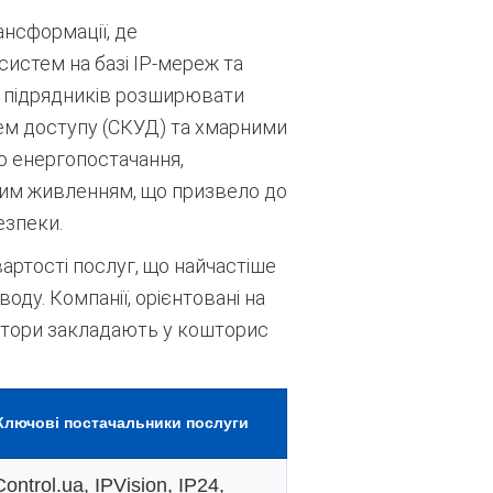
ансформації, де
систем на базі IP-мереж та
 підрядників розширювати
лем доступу (СКУД) та хмарними
о енергопостачання,
ним живленням, що призвело до
езпеки
.
артості послуг,
що найчастіше
воду.
Компанії,
орієнтовані на
ратори закладають у кошторис
Ключові постачальники послуги
Control.ua, IPVision, IP24,