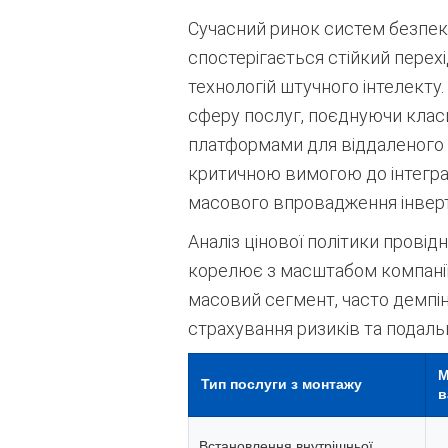
Сучасний ринок систем безпеки 
спостерігається стійкий перехі
технологій штучного інтелекту
сферу послуг, поєднуючи класи
платформами для віддаленого 
критичною вимогою до інтегра
масового впровадження інверто
Аналіз цінової політики провід
корелює з масштабом компанії
масовий сегмент,
часто демпін
страхування ризиків та подаль
М
Тип послуги з монтажу
в
Встановлення внутрішньої