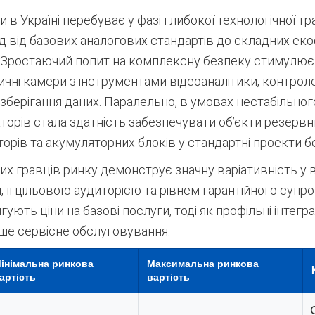
в Україні перебуває у фазі глибокої технологічної тр
д від базових аналогових стандартів до складних еко
. Зростаючий попит на комплексну безпеку стимулює
чні камери з інструментами відеоаналітики, контро
зберігання даних
. Паралельно, в умовах нестабільног
торів стала здатність забезпечувати об’єкти резерв
рів та акумуляторних блоків у стандартні проекти б
них гравців ринку демонструє значну варіативність у в
,
її цільовою аудиторією та рівнем гарантійного супро
гують ціни на базові послуги,
тоді як профільні інтег
ше сервісне обслуговування.
інімальна ринкова
Максимальна ринкова
артість
вартість