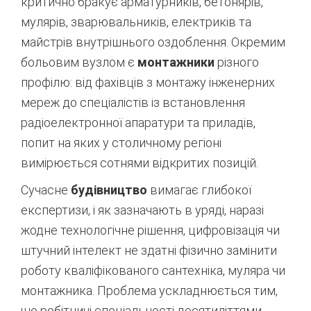
критично бракує арматурників, бетонярів,
мулярів, зварювальників, електриків та
майстрів внутрішнього оздоблення
. Окремим
больовим вузлом є
монтажники
різного
профілю: від фахівців з монтажу інженерних
мереж до спеціалістів із встановлення
радіоелектронної апаратури та приладів,
попит на яких у столичному регіоні
вимірюється сотнями відкритих позицій
.
Сучасне
будівництво
вимагає глибокої
експертизи, і як зазначають в уряді, наразі
жодне технологічне рішення, цифровізація чи
штучний інтелект не здатні фізично замінити
роботу кваліфікованого сантехніка, муляра чи
монтажника
. Проблема ускладнюється тим,
що робітничі спеціальності десятиліттями