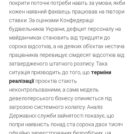
покрити поточні потреби навіть за умови, якби
кожен наявний фахівець працював на півтори
ставки. За оцінками Конфедерації
будівельників України, дефіцит персоналу на
майданчиках становить від тридцяти до
сорока відсотків, а на деяких об’єктах нестача
працівників перевищує сімдесят відсотків від
затвердженого штатного розпису
. Така
ситуація призводить до того, що
терміни
реалізації
проєктів стають
неконтрольованими, а сама модель
девелоперського бізнесу опиняється під
загрозою системного колапсу. Аналіз
Державної служби зайнятості показує, що
попри наявність понад ста сорока двох тисяч
офіційно зареєстрованих безробітних, ця