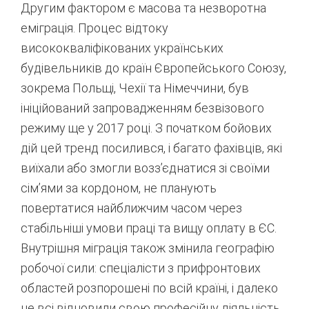
Другим фактором є масова та незворотна
еміграція. Процес відтоку
висококваліфікованих українських
будівельників до країн Європейського Союзу,
зокрема Польщі, Чехії та Німеччини, був
ініційований запровадженням безвізового
режиму ще у 2017 році
. З початком бойових
дій цей тренд посилився, і багато фахівців, які
виїхали або змогли возз’єднатися зі своїми
сім’ями за кордоном, не планують
повертатися найближчим часом через
стабільніші умови праці та вищу оплату в ЄС
.
Внутрішня міграція також змінила географію
робочої сили: спеціалісти з прифронтових
областей розпорошені по всій країні, і далеко
не всі відновили свою професійну діяльність