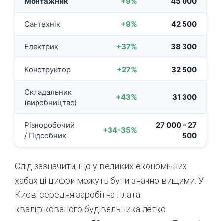
Монтажник
+9%
45 000
Сантехнік
+9%
42 500
Електрик
+37%
38 300
Конструктор
+27%
32 500
Складальник
+43%
31 300
(виробництво)
Різноробочий
27 000 – 27
+34-35%
/ Підсобник
500
Слід зазначити, що у великих економічних
хабах ці цифри можуть бути значно вищими. У
Києві середня заробітна плата
кваліфікованого будівельника легко