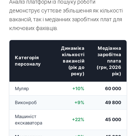
Аналіз платформ із пошуку роботи
демонструє суттєве збільшення як кількості
вакансій, так і медіанних заробітних плат для
ключових фахівців.
Динаміка
Медіанна
кількості
заробітна
Категорія
вакансій
плата
персоналу
(рік до
(грн, 2026
року)
рік)
Муляр
+10%
60 000
Виконроб
+9%
49 800
Машиніст
+22%
45 000
екскаватора