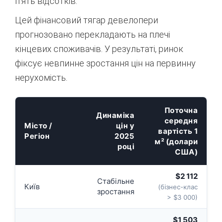
п’ять відсотків
.
Цей фінансовий тягар девелопери
прогнозовано перекладають на плечі
кінцевих споживачів. У результаті, ринок
фіксує невпинне зростання цін на первинну
нерухомість.
Поточна
Динаміка
середня
Місто /
цін у
вартість 1
Регіон
2025
м² (долари
році
США)
$2 112
Стабільне
Київ
(бізнес-клас
зростання
> $3 000)
$1 503