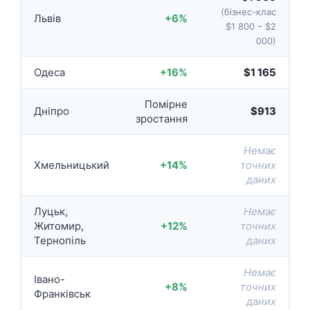
(бізнес-клас
Львів
+6%
$1 800 – $2
000)
Одеса
+16%
$1 165
Помірне
Дніпро
$913
зростання
Немає
Хмельницький
+14%
точних
даних
Луцьк,
Немає
Житомир,
+12%
точних
Тернопіль
даних
Немає
Івано-
+8%
точних
Франківськ
даних