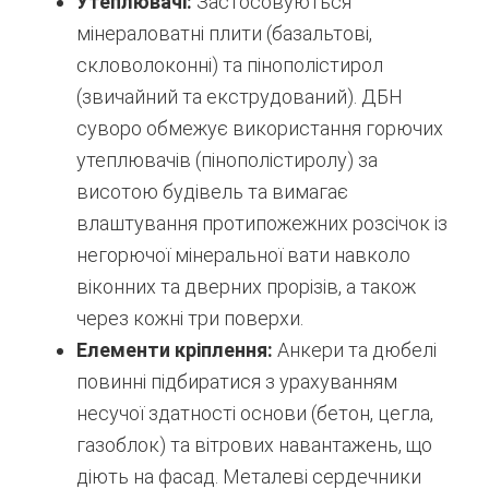
Утеплювачі:
Застосовуються
мінераловатні плити (базальтові,
скловолоконні) та пінополістирол
(звичайний та екструдований). ДБН
суворо обмежує використання горючих
утеплювачів (пінополістиролу) за
висотою будівель та вимагає
влаштування протипожежних розсічок із
негорючої мінеральної вати навколо
віконних та дверних прорізів, а також
через кожні три поверхи.
Елементи кріплення:
Анкери та дюбелі
повинні підбиратися з урахуванням
несучої здатності основи (бетон, цегла,
газоблок) та вітрових навантажень, що
діють на фасад. Металеві сердечники