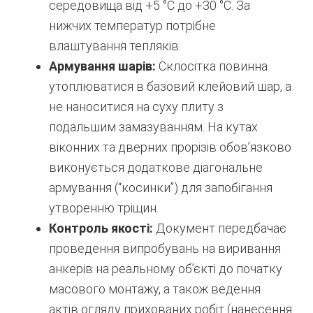
середовища від +5 °C до +30 °C. За
нижчих температур потрібне
влаштування тепляків.
Армування шарів:
Склосітка повинна
утоплюватися в базовий клейовий шар, а
не наноситися на суху плиту з
подальшим замазуванням. На кутах
віконних та дверних прорізів обов’язково
виконується додаткове діагональне
армування (“косинки”) для запобігання
утворенню тріщин.
Контроль якості:
Документ передбачає
проведення випробувань на виривання
анкерів на реальному об’єкті до початку
масового монтажу, а також ведення
актів огляду прихованих робіт (нанесення