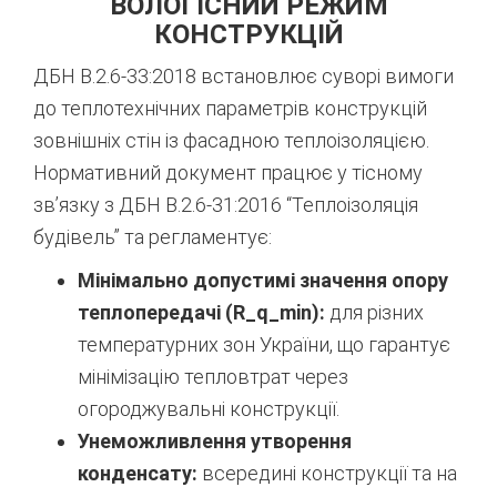
ВОЛОГІСНИЙ РЕЖИМ
КОНСТРУКЦІЙ
ДБН В.2.6-33:2018 встановлює суворі вимоги
до теплотехнічних параметрів конструкцій
зовнішніх стін із фасадною теплоізоляцією.
Нормативний документ працює у тісному
зв’язку з ДБН В.2.6-31:2016 “Теплоізоляція
будівель” та регламентує:
Мінімально допустимі значення опору
теплопередачі (R_q_min):
для різних
температурних зон України, що гарантує
мінімізацію тепловтрат через
огороджувальні конструкції.
Унеможливлення утворення
конденсату:
всередині конструкції та на