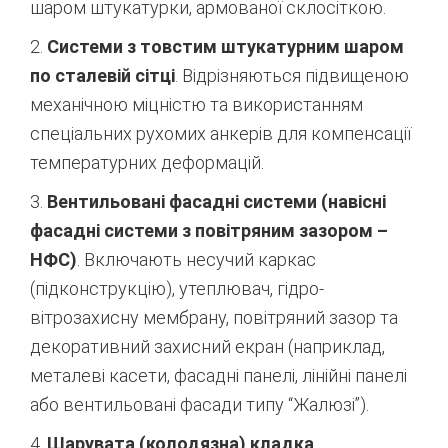
шаром штукатурки, армованої склосіткою.
2.
Системи з товстим штукатурним шаром
по сталевій сітці
. Відрізняються підвищеною
механічною міцністю та використанням
спеціальних рухомих анкерів для компенсації
температурних деформацій.
3.
Вентильовані фасадні системи (навісні
фасадні системи з повітряним зазором –
НФС)
. Включають несучий каркас
(підконструкцію), утеплювач, гідро-
вітрозахисну мембрану, повітряний зазор та
декоративний захисний екран (наприклад,
металеві касети, фасадні панелі, лінійні панелі
або вентильовані фасади типу “Жалюзі”).
4.
Шарувата (колодязна) кладка
.