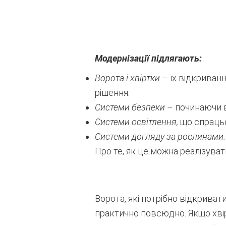
Модернізації підлягають:
Ворота і хвіртки
– їх відкриван
рішення.
Системи безпеки
– починаючи ві
Системи освітлення,
що спрацьо
Системи догляду за рослинами.
Про те, як це можна реалізува
Ворота, які потрібно відкриват
практично повсюдно. Якщо хвір