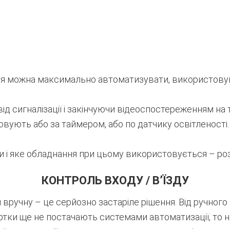
ня можна максимально автоматизувати, використовуюч
д сигналізації і закінчуючи відеоспостереженням на т
вують або за таймером, або по датчику освітленості.
ти і яке обладнання при цьому використовується – ро
КОНТРОЛЬ ВХОДУ / В’ЇЗДУ
и вручну – це серйозно застаріле рішення. Від ручно
тки ще не постачають системами автоматизації, то на