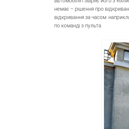
автомобіля і звіряє його з «б
немає – рішення про відкрива
відкривання за часом: наприкла
по команді з пульта.