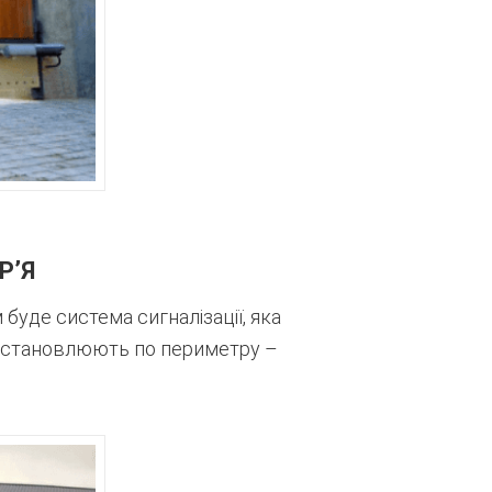
Р’Я
уде система сигналізації, яка
ії встановлюють по периметру –