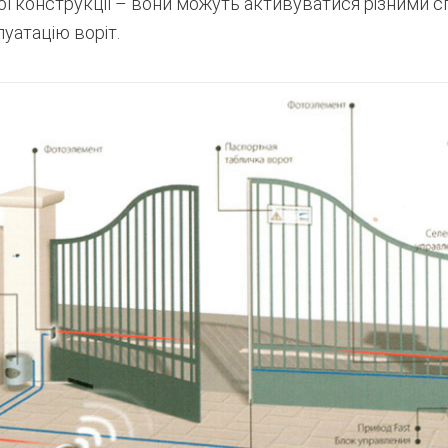
ї конструкції – вони можуть активуватися різними с
атацію воріт.