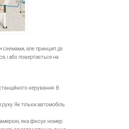
 схемами, але принцип дії
я, і або повертається на
танційного керування. В
уху. Як тільки автомобіль
камерою, яка фіксує номер