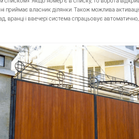
ілим списком». Якщо номер є в списку, то ворота відк
нні приймає власник ділянки. Також можлива активац
д, вранці і ввечері система спрацьовує автоматично, 