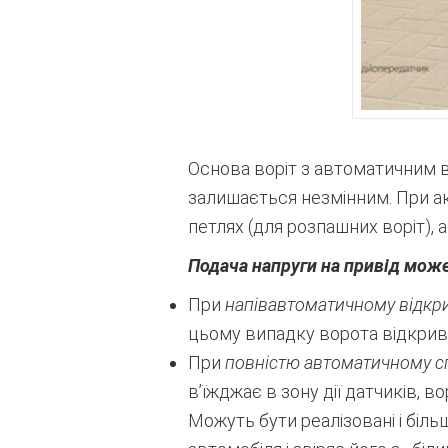
Основа воріт з автоматичним в
залишається незмінним. При ак
петлях (для розпашних воріт), 
Подача напруги на привід може
При
напівавтоматичному відкр
цьому випадку ворота відкрива
При
повністю автоматичному с
в’їжджає в зону дії датчиків, 
Можуть бути реалізовані і біл