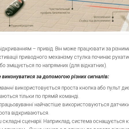
ідкриванням – привід. Він може працювати за різними
тивації приводного механізму стулка починає рухатис
або зміщується по напрямних (для відкатних).
 виконуватися за допомогою різних сигналів:
иванні
використовується проста кнопка або пульт дис
ються тільки по прямій команді.
працьовуванні
найчастіше використовуються датчики р
ворота відкриваються.
ьш складні сценарії. Наприклад, система оснащується 