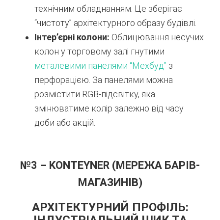
технічним обладнанням. Це зберігає
“чистоту” архітектурного образу будівлі.
Інтер’єрні колони:
Облицювання несучих
колон у торговому залі гнутими
металевими панелями “Мехбуд”
з
перфорацією. За панелями можна
розмістити RGB-підсвітку, яка
змінюватиме колір залежно від часу
доби або акцій.
№3 – KONTEYNER (МЕРЕЖА БАРІВ-
МАГАЗИНІВ)
АРХІТЕКТУРНИЙ ПРОФІЛЬ: