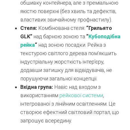
обшивку контейнера, але з преміальною
якістю поверхні (без хвиль та дефектів,
властивих звичайному профнастилу).
Стеля:
Комбінована стеля:
“Грильято
GLK”
над барною зоною та
“
Кубоподібна
рейка
“
над зоною посадки. Рейка з
текстурою світлого дерева пом’якшить
індустріальну жорсткість інтер’єру,
додавши затишку для відвідувачів, не
порушуючи загальної концепції.
Вхідна група:
Навіс над входом з
використанням
рейкової системи
,
інтегрованої з лінійним освітленням. Це
створює ефектний світловий портал, що
запрошує всередину.