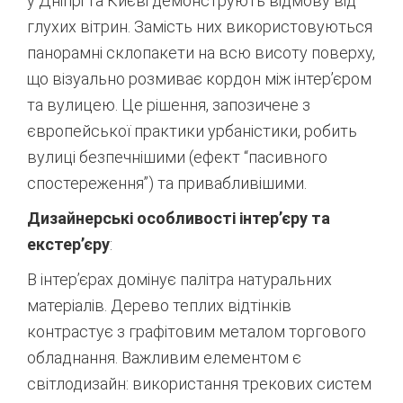
у Дніпрі та Києві демонструють відмову від
глухих вітрин. Замість них використовуються
панорамні склопакети на всю висоту поверху,
що візуально розмиває кордон між інтер’єром
та вулицею. Це рішення, запозичене з
європейської практики урбаністики, робить
вулиці безпечнішими (ефект “пасивного
спостереження”) та привабливішими.
Дизайнерські особливості інтер’єру та
екстер’єру
:
В інтер’єрах домінує палітра натуральних
матеріалів. Дерево теплих відтінків
контрастує з графітовим металом торгового
обладнання. Важливим елементом є
світлодизайн: використання трекових систем