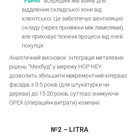
“
Ранчо
“
всередині магазину для
відділення складської зони від
клієнтської. Це забезпечує вентиляцію
складу (через проміжки між ламелями),
але приховує технічні процеси від очей
покупця.
Аналітичний висновок:
Інтеграція металевих
рішень “Мехбуд” у мережу HOP HEY
дозволить збільшити міжремонтний інтервал
фасадів з 3-5 років (для штукатурки чи
дерева) до 15-20 років, суттєво знижуючи
OPEX (операційні витрати) компанії.
№2 – LITRA