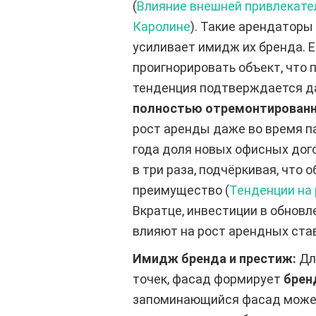
(
Влияние внешней привлекате
Каролине
). Такие арендаторы
усиливает имидж их бренда. 
проигнорировать объект, что
тенденция подтверждается да
полностью отремонтированн
рост аренды даже во время па
года доля новых офисных дог
в три раза, подчёркивая, чт
преимущество (
Тенденции на
Вкратце, инвестиции в обнов
влияют на рост арендных ста
Имидж бренда и престиж:
Для
точек, фасад формирует
брен
запоминающийся фасад может 