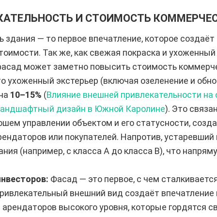
КАТЕЛЬНОСТЬ И СТОИМОСТЬ КОММЕРЧ
 здания — то первое впечатление, которое создаёт 
тоимости. Так же, как свежая покраска и ухоженны
 фасад может заметно повысить стоимость коммерч
о ухоженный экстерьер (включая озеленение и обн
 на
10–15%
(
Влияние внешней привлекательности на
ландшафтный дизайн в Южной Каролине
). Это связа
ошем управлении объектом и его статусности, созд
ендаторов или покупателей. Напротив, устаревший
ния (например, с класса A до класса B), что напря
инвесторов:
Фасад — это первое, с чем сталкиваетс
ривлекательный внешний вид создаёт впечатление 
 арендаторов высокого уровня, которые гордятся 