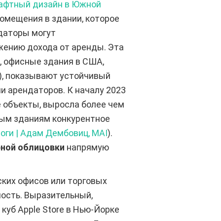
шафтный дизайн в Южной
помещения в здании, которое
даторы могут
жению дохода от аренды. Эта
, офисные здания в США,
, показывают устойчивый
и арендаторов. К началу 2023
 объекты, выросла более чем
рым зданиям конкурентное
ги | Адам Дембовиц, MAI
).
рной облицовки
напрямую
ких офисов или торговых
имость. Выразительный,
уб Apple Store в Нью-Йорке