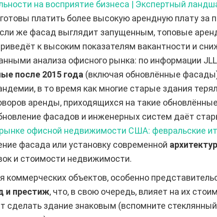
льности на восприятие бизнеса | Экспертный ланд
 готовы платить более высокую арендную плату за 
Если же фасад выглядит запущенным, топовые арен
 приведёт к высоким показателям вакантности и сни
нными анализа офисного рынка: по информации JLL
ые после 2015 года
(включая обновлённые фасады)
ндемии, в то время как многие старые здания терял
оворов аренды, приходящихся на такие обновлённые
о обновление фасадов и инженерных систем даёт ста
 рынке офисной недвижимости США: февральские ито
ление фасада или установку современной
архитекту
вок и стоимости недвижимости.
 коммерческих объектов, особенно представительс
д и престиж
, что, в свою очередь, влияет на их сто
сделать здание знаковым (вспомните стеклянный к