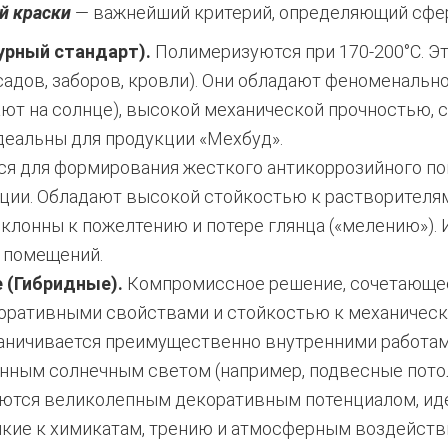
й краски
— важнейший критерий, определяющий сфер
урный стандарт).
Полимеризуются при 170-200°С. Э
садов, заборов, кровли). Они обладают феноменальн
ают на солнце), высокой механической прочностью, 
деальны для продукции «Мехбуд».
 для формирования жесткого антикоррозийного пок
ции. Обладают высокой стойкостью к растворителям
клонны к пожелтению и потере глянца («мелению»).
 помещений.
 (Гибридные).
Компромиссное решение, сочетающее
ративными свойствами и стойкостью к механическ
аничивается преимущественно внутренними работами
нным солнечным светом (например, подвесные потол
ются великолепным декоративным потенциалом, ид
йкие к химикатам, трению и атмосферным воздейств