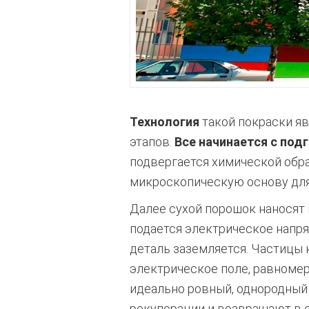
Технология
такой покраски я
этапов.
Все начинается с под
подвергается химической обр
микроскопическую основу для
Далее сухой порошок наносят 
подается электрическое напря
деталь заземляется. Частицы 
электрическое поле, равномер
идеально ровный, однородный
рекуперации и возвращают в 