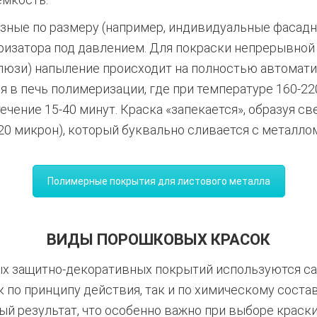
зные по размеру (например, индивидуальные фасадны
ризатора под давлением. Для покраски непрерывной
алюзи) напыление происходит на полностью автомати
я в печь полимеризации, где при температуре 160-22
ечение 15-40 минут. Краска «запекается», образуя с
120 микрон), который буквально сливается с металло
Полимерные покрытия для листового металла
ВИДЫ ПОРОШКОВЫХ КРАСОК
х защитно-декоративных покрытий используются с
к по принципу действия, так и по химическому сост
й результат, что особенно важно при выборе краск