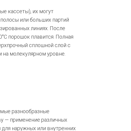
е кассеты), их могут
 полосы или больших партий
зированных линиях. После
0°С порошок плавится. Полная
верхпрочный сплошной слой с
м на молекулярном уровне.
амые разнообразные
аву — применение различных
и для наружных или внутренних