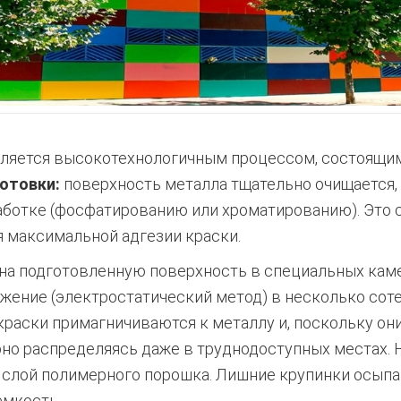
вляется высокотехнологичным процессом, состоящи
готовки:
поверхность металла тщательно очищается,
аботке (фосфатированию или хроматированию). Это 
 максимальной адгезии краски.
на подготовленную поверхность в специальных каме
жение (электростатический метод) в несколько сотен
краски примагничиваются к металлу и, поскольку они
но распределяясь даже в труднодоступных местах. 
 слой полимерного порошка. Лишние крупинки осыпа
емкость.