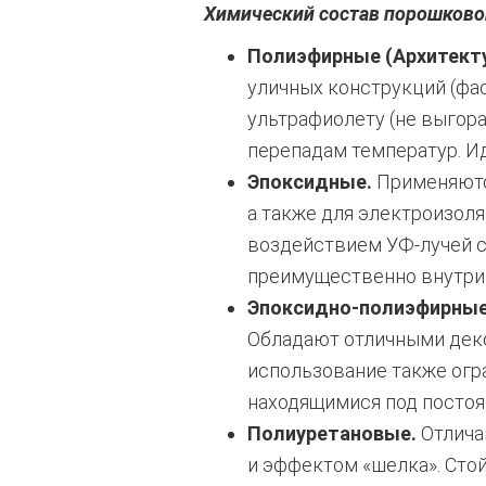
Химический состав порошково
Полиэфирные (Архитект
уличных конструкций (фа
ультрафиолету (не выгор
перепадам температур. И
Эпоксидные.
Применяются
а также для электроизоля
воздействием УФ-лучей с
преимущественно внутри
Эпоксидно-полиэфирные
Обладают отличными деко
использование также огр
находящимися под постоя
Полиуретановые.
Отлича
и эффектом «шелка». Сто