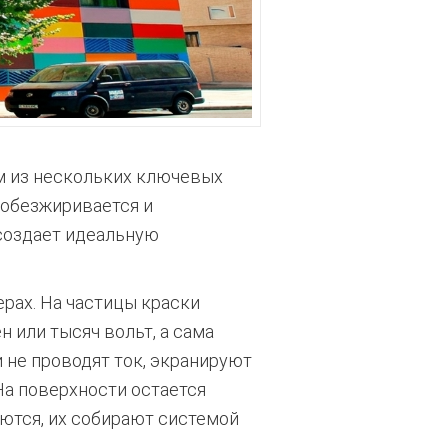
м из нескольких ключевых
 обезжиривается и
создает идеальную
рах. На частицы краски
 или тысяч вольт, а сама
 не проводят ток, экранируют
На поверхности остается
ются, их собирают системой