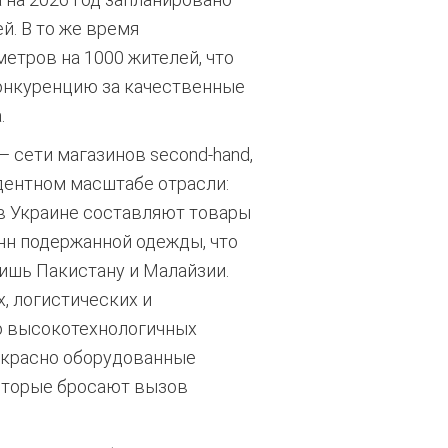
й.
В то же время
етров на 1000 жителей, что
онкуренцию за качественные
.
 сети магазинов second-hand,
дентном масштабе отрасли:
в Украине составляют товары
нн подержанной одежды, что
лишь Пакистану и Малайзии.
, логистических и
о высокотехнологичных
екрасно оборудованные
оторые бросают вызов