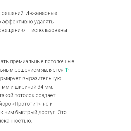
х решений. Инженерные
 эффективно удалять
освещению — использованы
овать премиальные потолочные
альным решением является
Т-
ормирует выразительную
 мм и шириной 34 мм.
такой потолок создает
юро «Прототип», но и
к ним быстрый доступ. Это
ысканностью.