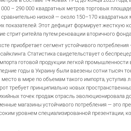
000 – 290 000 квадратных метров торговых площаде
сравнительно низкой — около 150–170 квадратных м
х показателей.
Этот дефицит формирует жесткую к
ие стрит-ритейла путем реновации вторичного фонда
ксте приобретает сегмент устойчивого потребления —
сайклинга. Статистика свидетельствует о беспреце
импорта готовой продукции легкой промышленности 
ледние годы в Украину были ввезены сотни тысяч то
 место в мире по объемам такого импорта, уступив 
рот требует принципиально новых пространственных
тихийных точек продаж отрасль эволюционировала д
менные магазины устойчивого потребления — это пр
соким уровнем специализированной презентации, к