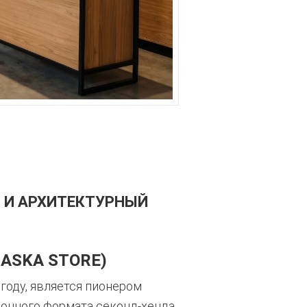
Й И АРХИТЕКТУРНЫЙ
ASKA STORE)
году, является пионером
онного формата секонд-хенда,