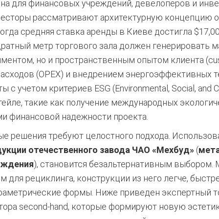
на для финансовых учреждений, девелоперов и инв
есторы рассматривают архитектурную концепцию о
когда средняя ставка аренды в Киеве достигла $17,00
дратный метр торгового зала должен генерировать 
ментом, но и пространственным опытом клиента (cus
асходов (OPEX) и внедрением энергоэффективных те
с учетом критериев ESG (Environmental, Social, and C
тейле, такие как получение международных экологи
ми финансовой надежности проекта.
ные решения требуют целостного подхода. Использо
дукции отечественного завода ЧАО «Мехбуд»
(
мета
аждения
), становится безальтернативным выбором. М
 для рециклинга, конструкции из него легче, быст
раметрические формы.
Ниже приведен экспертный то
ора second-hand, которые формируют новую эстетик