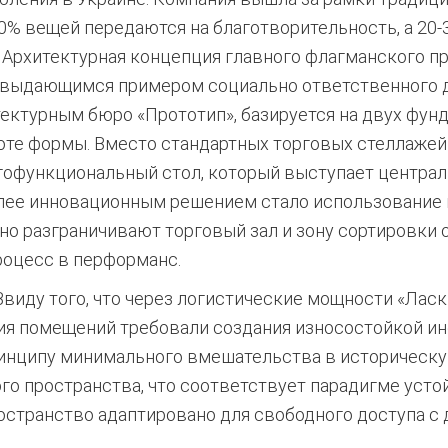
-80% вещей передаются на благотворительность, а 2
Архитектурная концепция главного флагманского пр
т выдающимся примером социально ответственного д
ектурным бюро «Прототип», базируется на двух фун
оте формы.
Вместо стандартных торговых стеллажей
офункциональный стол, который выступает централ
лее инновационным решением стало использование
но разграничивают торговый зал и зону сортировки
роцесс в перформанс.
виду того, что через логистические мощности «Ласк
ия помещений требовали создания износостойкой и
инципу минимального вмешательства в историческую
о пространства, что соответствует парадигме устой
остранство адаптировано для свободного доступа 