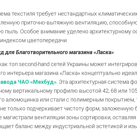
ема текстиля требует нестандартных климатически
иленную приточно-вытяжную вентиляцию, способную
ю пыль. Особое внимание уделено архитектурному 
индексом цветопередачи.
д для Благотворительного магазина «Ласка»
 как топ second-hand сетей Украины может интегрир
го интерьера магазина «Ласка» концептуально иде
завода ЧАО «Мехбуд»
.
Эта архитектурная система ф
ому вертикальному профилю высотой 42, 68 или 105
го алюмоцинка или стали с полимерным покрытием, 
не только подчеркивает чистоту форм, заложенную б
магистрали вентиляции зоны сортировки, оставляя 
щает баланс между индустриальной эстетикой и из