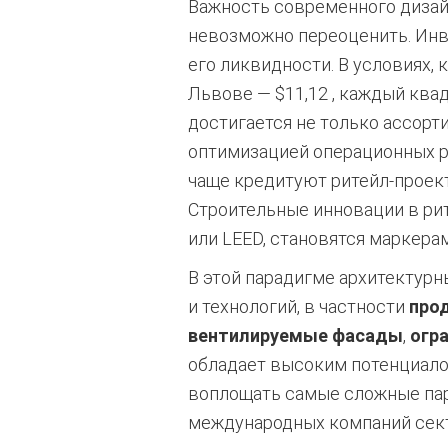
Важность современного дизай
невозможно переоценить. Инв
его ликвидности. В условиях, 
Львове — $11,12
, каждый ква
достигается не только ассорти
оптимизацией операционных р
чаще кредитуют ритейл-проекты 
Строительные инновации в ри
или LEED, становятся маркера
В этой парадигме архитектур
и технологий, в частности
про
вентилируемые фасады
,
огр
обладает высоким потенциалом
воплощать самые сложные па
международных компаний сект