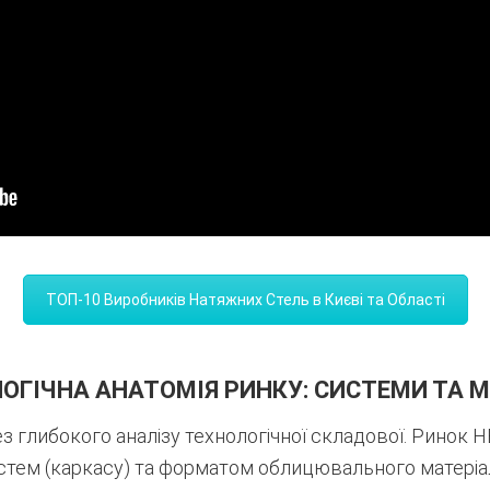
ТОП-10 Виробників Натяжних Стель в Києві та Області
ЛОГІЧНА АНАТОМІЯ РИНКУ: СИСТЕМИ ТА 
 глибокого аналізу технологічної складової. Ринок НВ
стем (каркасу) та форматом облицювального матеріа