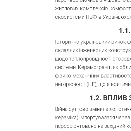
житлових комплексів комфорт-к
екосистеми НВФ в Україні, ох
1.1
Історично український ринок ф
складних інженерних конструкц
щодо теплопровідності огород
системи. Керамограніт, як об
фізико-механічних властивосте
негорючості (НГ), що є критич
1.2. ВПЛИ
Війна суттєво змінила логістич
кераміка) імпортувалася через 
переорієнтовано на західний ко