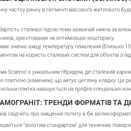
чну частку ринку в сегменті масового житлового бу
Вартість сталевої підсистеми зазвичай нижча за алюмін
иків, орієнтованих на оптимізацію кошторису.
має значно вищу температуру плавлення (близько 150
гументом на користь сталевих систем для об’єктів з 
ма Scanroc є унікальним гібридом, де сталевий карка
литкою (каменем), що імітує цегляну кладку. Це р
кільки плитка навішується на профілі спеціальної конф
ЕРАМОГРАНІТ: ТРЕНДИ ФОРМАТІВ ТА 
ків свідчить про зміщення попиту в бік великоформат
шається “золотим стандартом” для технічних поверхі