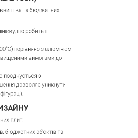
дівництва та бюджетних
ієву, що робить її
0°C) порівняно з алюмінієм
підвищеними вимогами до
с поєднується з
ішення дозволяє уникнути
ігурації.
ДИЗАЙНУ
них плит.
в, бюджетних об’єктів та