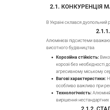
2.1. КОНКУРЕНЦІЯ 
В Україні склався дуопольний р
2.1.
Алюмінієві підсистеми вважають
висотного будівництва.
Корозійна стійкість:
Викор
корозії без необхідності д
агресивному міському се
Вагові характеристики:
Н
особливо важливо при рек
Технологічність:
Алюміній
вирішення нестандартних а
2.1.2. СТ