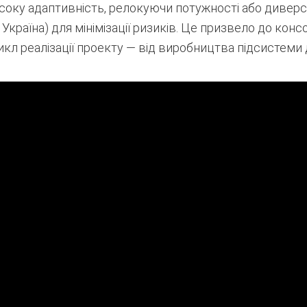
соку адаптивність, релокуючи потужності або диверс
а Україна) для мінімізації ризиків. Це призвело до конс
кл реалізації проекту — від виробництва підсистеми д