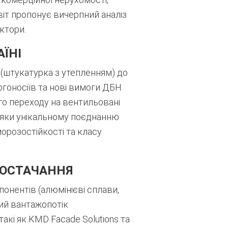
віт пропонує вичерпний аналіз
ктори.
АЇНІ
 (штукатурка з утепленням) до
ргоносіїв та нові вимоги ДБН
о переходу на вентильовані
дяки унікальному поєднанню
орозостійкості та класу
ПОСТАЧАННЯ
понентів (алюмінієві сплави,
ний вантажопотік
акі як KMD Facade Solutions та