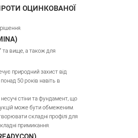
 ПРОТИ ОЦИНКОВАНОЇ
рішення.
MINA)
 та вище, а також для
ечує природний захист від
понад 50 років навіть в
есучі стіни та фундамент, що
рукцій може бути обмеженим.
творювати складні профілі для
складні примикання.
 READYCON)