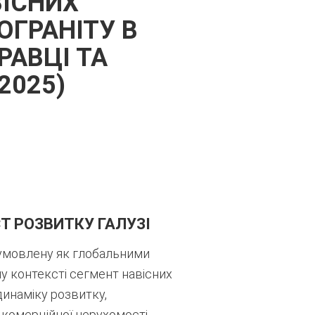
ВІСНИХ
ОГРАНІТУ В
РАВЦІ ТА
2025)
Т РОЗВИТКУ ГАЛУЗІ
умовлену як глобальними
у контексті сегмент навісних
инаміку розвитку,
комерційної нерухомості,