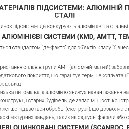
МАТЕРІАЛІВ ПІДСИСТЕМИ: АЛЮМІНІЙ
СТАЛІ
инок підсистем, де конкурують алюмінієві та сталеві 
1. АЛЮМІНІЄВІ СИСТЕМИ (KMD, AMTT, TE
ся стандартом “де-факто” для об’єктів класу “бізнес”
истання сплавів групи АМГ (алюміній-магній) забезп
одаткового покриття, що гарантує термін експлуатації 
редовищі.
изька питома вага алюмінію знижує навантаження на н
онструкції старих будівель, де запас міцності конст
 легше піддається обробці (екструзії), що дозволяє с
рхітектурних завдань, таких як радіусні фасади або 
АЛЕВІ ОЦИНКОВАНІ СИСТЕМИ (SCANROC,