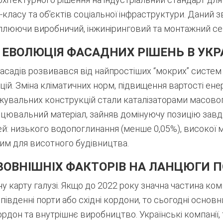
ласу та об’єктів соціальної інфраструктури. Даний з
оплюючи виробничий, інжиніринговий та монтажний се
. ЕВОЛЮЦІЯ ФАСАДНИХ РІШЕНЬ В УКР
асадів розвивався від найпростіших “мокрих” систем
ій. Зміна кліматичних норм, підвищення вартості ене
жувальних конструкцій стали каталізаторами масовог
лицювальний матеріал, зайняв домінуючу позицію зав
й: низького водопоглинання (менше 0,05%), високої м
ним для висотного будівництва.
В ЗОВНІШНІХ ФАКТОРІВ НА ЛАНЦЮГИ 
ну карту галузі. Якщо до 2022 року значна частина ком
південні порти або східні кордони, то сьогодні основ
рдон та внутрішнє виробництво. Українські компанії, т