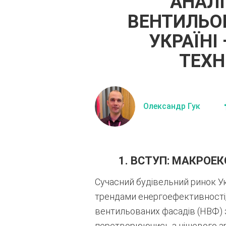
АНАЛІ
ВЕНТИЛЬОВ
УКРАЇНІ
ТЕХН
Олександр Гук
1. ВСТУП: МАКРОЕ
Сучасний будівельний ринок У
трендами енергоефективності, 
вентильованих фасадів (НВФ) 
перетворюючись з нішевого арх