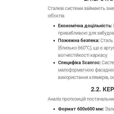
Сталеві системи займають зна
об’єктів.
Економічна доцільність:
привабливою для забудовн
Пожежна безпека:
Сталь 
(близько 660°C), що є ар
вогнестійкості каркасу.
Специфіка Scanroc:
Систе
малоформатною фасадною п
використання клямерів, ос
2.2. К
Аналіз пропозицій постачальни
Формат 600х600 мм:
Зали