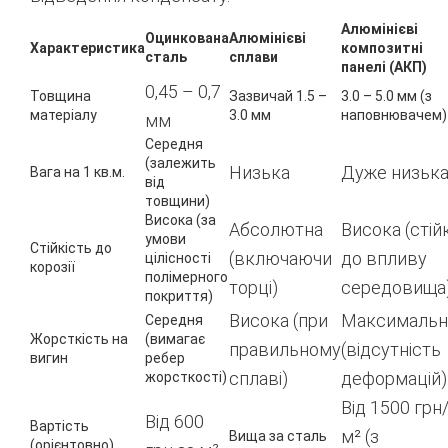
Алюмінієві
Оцинкована
Алюмінієві
Характеристика
композитні
сталь
сплави
панелі (АКП)
0,45 – 0,7
Товщина
Зазвичай 1.5 –
3.0 – 5.0 мм (з
матеріалу
3.0 мм
наповнювачем)
мм
Середня
(залежить
Низька
Дуже низьк
Вага на 1 кв.м.
від
товщини)
Висока (за
Абсолютна
Висока (стійк
умови
Стійкість до
(включаючи
до впливу
цілісності
корозії
полімерного
торці)
середовища
покриття)
Висока (при
Максимальн
Середня
Жорсткість на
(вимагає
правильному
(відсутність
вигин
ребер
сплаві)
деформацій)
жорсткості)
Від 1500 грн
Від 600
Вартість
м² (з
Вища за сталь
(орієнтовно)