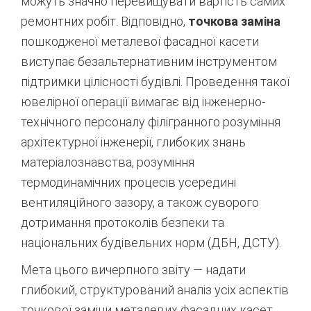
можуть значно перевищувати вартість самих
ремонтних робіт.
Відповідно,
точкова заміна
пошкодженої металевої фасадної касети
виступає безальтернативним інструментом
підтримки цілісності будівлі. Проведення такої
ювелірної операції вимагає від інженерно-
технічного персоналу філігранного розуміння
архітектурної інженерії, глибоких знань
матеріалознавства, розуміння
термодинамічних процесів усередині
вентиляційного зазору, а також суворого
дотримання протоколів безпеки та
національних будівельних норм (ДБН, ДСТУ).
Мета цього вичерпного звіту — надати
глибокий, структурований аналіз усіх аспектів
точкової заміни металевих фасадних касет.