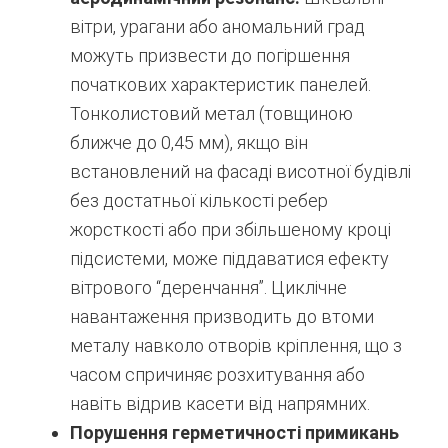
вітри, урагани або аномальний град
можуть призвести до погіршення
початкових характеристик панелей.
Тонколистовий метал (товщиною
ближче до 0,45 мм), якщо він
встановлений на фасаді висотної будівлі
без достатньої кількості ребер
жорсткості або при збільшеному кроці
підсистеми, може піддаватися ефекту
вітрового “деренчання”. Циклічне
навантаження призводить до втоми
металу навколо отворів кріплення, що з
часом спричиняє розхитування або
навіть відрив касети від напрямних.
Порушення герметичності примикань