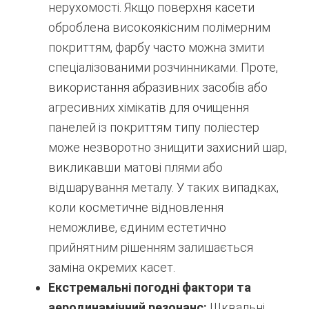
нерухомості. Якщо поверхня касети
оброблена високоякісним полімерним
покриттям, фарбу часто можна змити
спеціалізованими розчинниками. Проте,
використання абразивних засобів або
агресивних хімікатів для очищення
панелей із покриттям типу поліестер
може незворотно знищити захисний шар,
викликавши матові плями або
відшарування металу. У таких випадках,
коли косметичне відновлення
неможливе, єдиним естетично
прийнятним рішенням залишається
заміна окремих касет.
Екстремальні погодні фактори та
аеродинамічний резонанс:
Шквальні