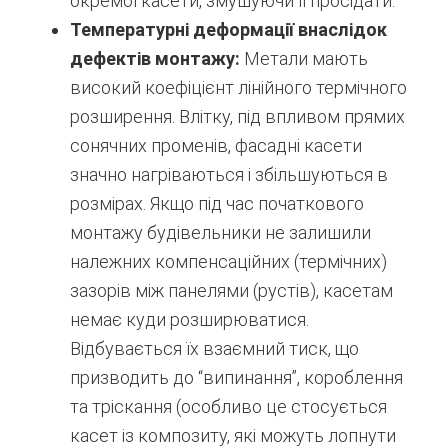
окремої касети, змушуючи її просідати.
Температурні деформації внаслідок
дефектів монтажу:
Метали мають
високий коефіцієнт лінійного термічного
розширення. Влітку, під впливом прямих
сонячних променів, фасадні касети
значно нагріваються і збільшуються в
розмірах. Якщо під час початкового
монтажу будівельники не залишили
належних компенсаційних (термічних)
зазорів між панелями (рустів), касетам
немає куди розширюватися.
Відбувається їх взаємний тиск, що
призводить до “випинання”, короблення
та тріскання (особливо це стосується
касет із композиту, які можуть лопнути