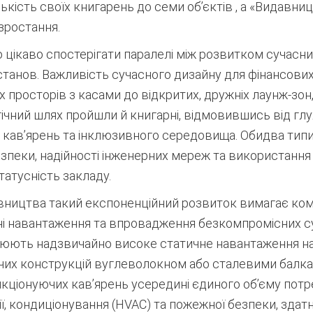
ькість своїх книгарень до семи об’єктів
, а «Видавни
зростання.
 цікаво спостерігати паралелі між розвитком сучасни
анов. Важливість сучасного дизайну для фінансових 
х просторів з касами до відкритих, дружніх лаунж-зон,
ічний шлях пройшли й книгарні, відмовившись від глу
них кав’ярень та інклюзивного середовища. Обидва тип
пеки, надійності інженерних мереж та використання 
татусність закладу.
дівництва такий експоненційний розвиток вимагає ком
йні навантаження та впровадження безкомпромісних с
ворюють надзвичайно високе статичне навантаження н
чих конструкцій вуглеволокном або сталевими балкам
ункціонуючих кав’ярень усередині єдиного об’єму по
, кондиціонування (HVAC) та пожежної безпеки, здат