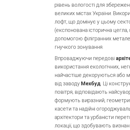
рівень вологості для збережен
великих містах України. Викор
лофт, що домінує у цьому сект
(експонована історична цегла, 
допомогою філігранних металев
гнучкого зонування.
Впроваджуючи передові
архіт
використання екологічних, него
найчастіше декоруються або 
від заводу
Мехбуд
. Ці констр
повітря, відповідають найсув
формують виразний, геометрич
касети та надійні огороджувал
архітектори та урбаністи перет
локації, що здобувають визнан