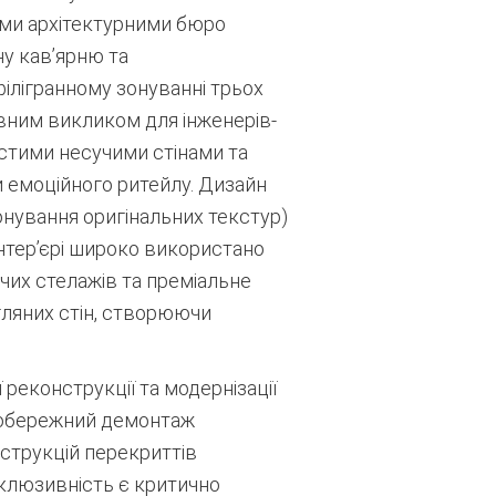
ими архітектурними бюро
у кав’ярню та
ілігранному зонуванні трьох
вним викликом для інженерів-
встими несучими стінами та
и емоційного ритейлу. Дизайн
онування оригінальних текстур)
нтер’єрі широко використано
учих стелажів та преміальне
гляних стін, створюючи
еконструкції та модернізації
ли обережний демонтаж
струкцій перекриттів
клюзивність є критично