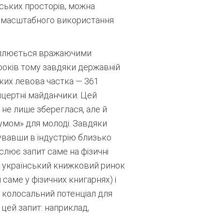
іських просторів, можна
та масштабного використання
кріплюється вражаючими
років тому завдяки державній
яких левова частка — 361
нцертні майданчики.
Цей
не лише збереглася, але й
умом» для молоді. Завдяки
тувавши в індустрію близько
слює запит саме на фізичні
ю український книжковий ринок
саме у фізичних книгарнях) і
 колосальний потенціал для
 цей запит: наприклад,