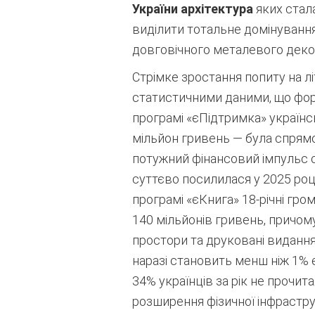
України архітектура
яких стала
виділити тотальне домінування
довговічного металевого деко
Стрімке зростання попиту на л
статистичними даними, що форм
програмі «єПідтримка» українс
мільйон гривень — була спрямо
потужний фінансовий імпульс с
суттєво посилилася у 2025 ро
програмі «єКнига» 18-річні гр
140 мільйонів гривень, причом
простори та друковані видання
наразі становить менш ніж 1% 
34% українців за рік не прочит
розширення фізичної інфраструк