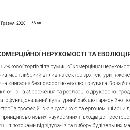
56
 Травня, 2026
КОМЕРЦІЙНОЇ НЕРУХОМОСТІ ТА ЕВОЛЮЦІ
книжкової торгівлі та суміжної комерційної нерухом
ка має глибокий вплив на сектор архітектури, інженер
яна книгарня безповоротно еволюціонувала. Вона біл
лючно на збереження та реалізацію друкованої проду
атофункціональний культурний хаб, що гармонійно по
екторії з професійною акустикою та ергономічні зони д
 принципово нових, наукоємних підходів до просторо
іння потоками відвідувачів та вибору будівельних ма