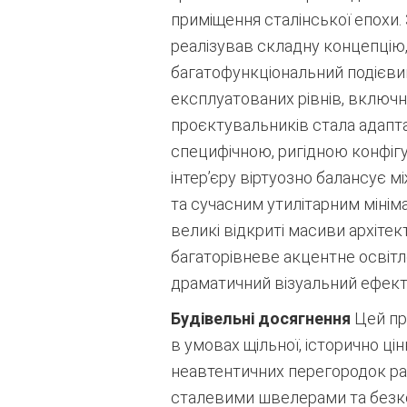
приміщення сталінської епохи.
реалізував складну концепцію,
багатофункціональний подієвий
експлуатованих рівнів, включ
проєктувальників стала адапта
специфічною, ригідною конфігур
інтер’єру віртуозно балансує 
та сучасним утилітарним мінім
великі відкриті масиви архітек
багаторівневе акцентне освітл
драматичний візуальний ефект
Будівельні досягнення
Цей пр
в умовах щільної, історично ц
неавтентичних перегородок рад
сталевими швелерами та безко