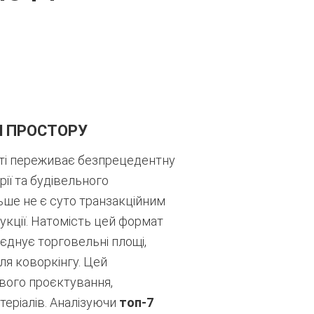
Я ПРОСТОРУ
ості переживає безпрецедентну
ії та будівельного
ьше не є суто транзакційним
кції. Натомість цей формат
єднує торговельні площі,
ля коворкінгу. Цей
вого проєктування,
теріалів. Аналізуючи
топ-7