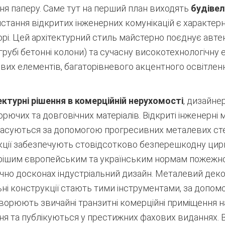
ня паперу. Саме тут на перший план виходять
будівель
истання відкритих інженерних комунікацій є характе
орі. Цей архітектурний стиль майстерно поєднує авте
грубі бетонні колони) та сучасну високотехнологічну 
их елементів, багаторівневого акцентного освітленн
ектурні рішення в комерційній нерухомості
, дизайне
рючих та довговічних матеріалів. Відкриті інженерні
масуються за допомогою прогресивних металевих ст
укції забезпечують стовідсотково безперешкодну цир
орішим європейським та українським нормам пожежної
но досконах індустріальний дизайн. Металевий декор
ьні конструкції стають тими інструментами, за допом
ворюють звичайні транзитні комерційні приміщення на 
ня та публікуються у престижних фахових виданнях. 