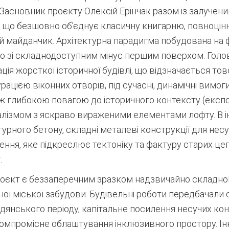
 Засновник проєкту Олексій Ерінчак разом із залучен
 що безшовно об’єднує класичну книгарню, повноцінн
 майданчик. Архітектурна парадигма побудована на ф
но зі складнодоступним мінус першим поверхом. Голо
ція жорсткої історичної будівлі, що відзначається то
ацією віконних отворів, під сучасні, динамічні вимог
між глибокою повагою до історичного контексту (експ
алізмом з яскраво вираженими елементами лофту. В і
турного бетону, складні металеві конструкції для нес
ення, яке підкреслює тектоніку та фактуру старих це
.
оєкт є беззаперечним зразком надзвичайно складної р
інної міської забудови. Будівельні роботи передбача
янського періоду, капітальне посилення несучих кон
мпромісне облаштування інклюзивного простору. Ін