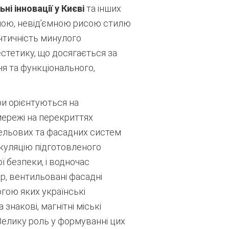
ні інновації у Києві
та інших
рною, невід’ємною рисою стилю
нтичність минулого
естетику, що досягається за
я та функціонального,
ри орієнтуються на
 мережі на перекриттях
ельових та фасадних систем
куляцію підготовленого
 безпеки, і водночас
, вентильовані фасадні
огою яких українські
знакові, магнітні міські
Велику роль у формуванні цих