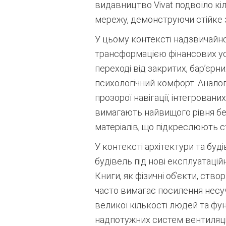
видавництво Vivat подвоїло кіл
мережу, демонструючи стійке 
У цьому контексті надзвичайно
трансформацією фінансових уст
переході від закритих, бар’єрни
психологічний комфорт. Аналог
прозорої навігації, інтегрова
вимагають найвищого рівня без
матеріалів, що підкреслюють с
У контексті архітектури та бу
будівель під нові експлуатаці
Книги, як фізичні об’єкти, ст
часто вимагає посилення несу
великої кількості людей та ф
надпотужних систем вентиляції