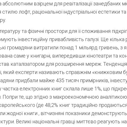
 абсолютним взірцем для ревіталізації занедбаних м
 стилю лофт, раціональної індустріальної естетики 
ру.
ітературу та фізичні простори для її споживання під
ують інвестиційну привабливість галузі. Ще кілька 
ькі громадяни витратили понад 1 мільярд гривень, з 
вана саме у книгарні, випередивши кінотеатри та ко
тав каталізатором для розширення мереж. Тенденція 
ці, який експерти називають справжнім «книжковим б
омадяни придбали майже 435 тисяч примірників, інвес
у частка електронних книг склала лише 1%, що підкре
.
Попри те, що згідно з макроекономічною аналітико
європейського (де 48,2% книг традиційно продаються 
али жодної книги
, вітчизняні показники демонструють
тури. Великі національні гравці миттєво реагують на