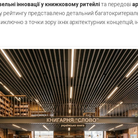
вельні інновації у книжковому ритейлі
та передові
ар
у рейтингу представлено детальний багатокритеріаль
ключно з точки зору їхніх архітектурних концепцій, і