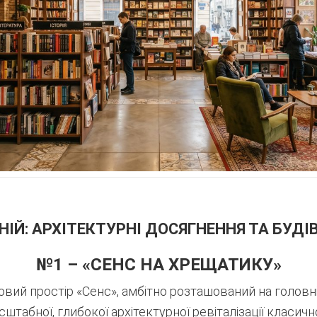
ІЙ: АРХІТЕКТУРНІ ДОСЯГНЕННЯ ТА БУДІВ
№1 – «СЕНС НА ХРЕЩАТИКУ»
ий простір «Сенс», амбітно розташований на головній
табної, глибокої архітектурної ревіталізації класи