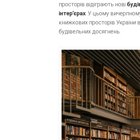
просторів відіграють нові
буді
інтер’єрах
. У цьому вичерпном
книжкових просторів України ви
будівельних досягнень.