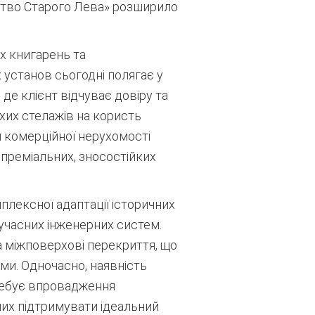
цтво Старого Лева» розширило
х книгарень та
установ сьогодні полягає у
 де клієнт відчуває довіру та
хих стелажів на користь
и комерційної нерухомості
преміальних, зносостійких
плексної адаптації історичних
учасних інженерних систем.
а міжповерхові перекриття, що
и. Одночасно, наявність
требує впровадження
них підтримувати ідеальний