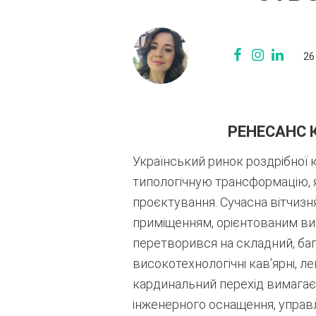
26
РЕНЕСАНС 
Український ринок роздрібної 
типологічную трансформацію, я
проєктування. Сучасна вітчизн
приміщенням, орієнтованим вик
перетворився на складний, баг
високотехнологічні кав’ярні, л
кардинальний перехід вимагає
інженерного оснащення, управл