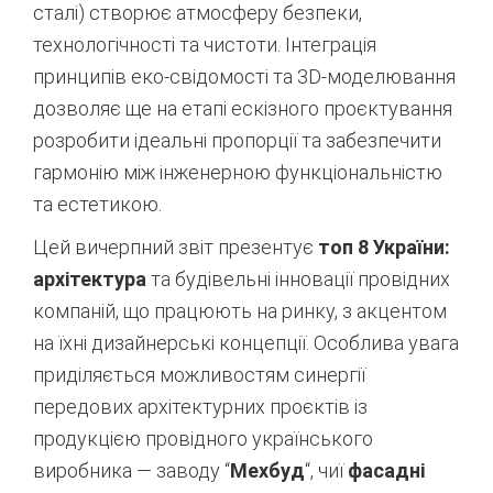
сталі) створює атмосферу безпеки,
технологічності та чистоти. Інтеграція
принципів еко-свідомості та 3D-моделювання
дозволяє ще на етапі ескізного проєктування
розробити ідеальні пропорції та забезпечити
гармонію між інженерною функціональністю
та естетикою.
Цей вичерпний звіт презентує
топ 8 України:
архітектура
та будівельні інновації провідних
компаній, що працюють на ринку, з акцентом
на їхні дизайнерські концепції. Особлива увага
приділяється можливостям синергії
передових архітектурних проєктів із
продукцією провідного українського
виробника — заводу “
Мехбуд
“, чиї
фасадні