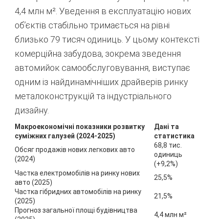
4,4 млн м².
Уведення в експлуатацію нових
об’єктів стабільно тримається на рівні
близько 79 тисяч одиниць.
У цьому контексті
комерційна забудова, зокрема зведення
автомийок самообслуговування, виступає
одним із найдинамічніших драйверів ринку
металоконструкцій та індустріального
дизайну.
Макроекономічні показники розвитку
Дані та
суміжних галузей (2024-2025)
статистика
68,8 тис.
Обсяг продажів нових легкових авто
одиниць
(2024)
(+9,2%)
Частка електромобілів на ринку нових
25,5%
авто (2025)
Частка гібридних автомобілів на ринку
21,5%
(2025)
Прогноз загальної площі будівництва
4,4 млн м²