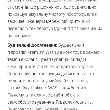
елементів.
Це рішення не лише радикально
покращує візуальну чистоту простору, але й
захищає інженерні мережі від критичних
перепадів температур (до -30°C) та механічних
пошкоджень.
Будівельні досягнення:
Будівельний
підрозділ Premium Wash демонструє вражаючі
темпи експансії, реалізувавши складні
інженерні об’єкти по всій території України.
Серед найбільш значущих досягнень варто
виділити портальну мийку Crist в Ірпені,
автомийку Platinum WASH на 4 бокси у
Рівному, а також масштабні об’єкти
самообслуговування в Підволочиську, Ізі,
Виноградові, Барі, Ковелі, Шегинях,