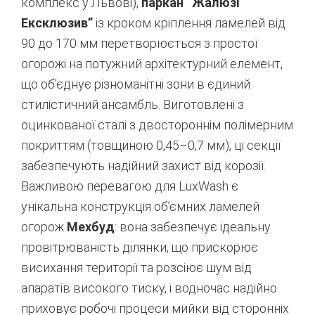
комплекс у Львові),
паркан “Жалюзі
Ексклюзив”
із кроком кріплення ламелей від
90 до 170 мм перетворюється з простої
огорожі на потужний архітектурний елемент,
що об’єднує різноманітні зони в єдиний
стилістичний ансамбль. Виготовлені з
оцинкованої сталі з двостороннім полімерним
покриттям (товщиною 0,45–0,7 мм), ці секції
забезпечують надійний захист від корозії.
Важливою перевагою для LuxWash є
унікальна конструкція об’ємних ламелей
огорож
Мехбуд
: вона забезпечує ідеальну
провітрюваність ділянки, що прискорює
висихання території та розсіює шум від
апаратів високого тиску, і водночас надійно
приховує робочі процеси мийки від сторонніх