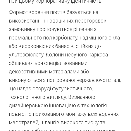
при цьому корпоративну ідентичність.
Формотворення постів базується на
використанні інноваційних перегородок:
замовнику пропонуються рішення з
преміального полікарбонату, надміцного скла
або високоякісних банерів, стійких до
ультрафіолету.
Колони несучого каркаса
обшиваються спеціалізованими
декоративними матеріалами або
виконуються з полірованої нержавіючої сталі,
що надає споруді футуристичного,
технологічного вигляду.
Визначною
дизайнерською інновацією є технологія
повністю прихованого монтажу всіх водяних
магістралей, шлангів високого тиску та
силових кабелів усередині конструктивних