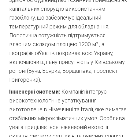
капітальних споруд із використанням
газоблоку, що забезпечує ідеальний
температурний режим для обладнання.
Логістична потужність підтримується
власним складом площею 1200 м²
, а
географія об’єктів покриває всю Україну,
включаючи щільну присутність у Київському
регіоні (Буча, Боярка, Борщагівка, проспект
Григоренка).
Інженерні системи:
Компанія інтегрує
високотехнологічне устаткування,
виготовлене в Німеччині та Італії, яке вимагає
стабільних мікрокліматичних умов.
Особлива
увага приділяється інженерній екології:
складні системи септиків та очисних споруд