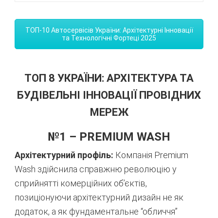
ТОП-10 Автосервісів України: Архітектурні Інновації
та Технологічні Фортеці 2025
ТОП 8 УКРАЇНИ: АРХІТЕКТУРА ТА
БУДІВЕЛЬНІ ІННОВАЦІЇ ПРОВІДНИХ
МЕРЕЖ
№1 – PREMIUM WASH
Архітектурний профіль:
Компанія Premium
Wash здійснила справжню революцію у
сприйнятті комерційних об’єктів,
позиціонуючи архітектурний дизайн не як
додаток, а як фундаментальне “обличчя”