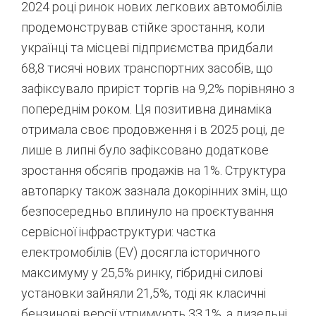
2024 році ринок нових легкових автомобілів
продемонстрував стійке зростання, коли
українці та місцеві підприємства придбали
68,8 тисячі нових транспортних засобів, що
зафіксувало приріст торгів на 9,2% порівняно з
попереднім роком.
Ця позитивна динаміка
отримала своє продовження і в 2025 році, де
лише в липні було зафіксовано додаткове
зростання обсягів продажів на 1%.
Структура
автопарку також зазнала докорінних змін, що
безпосередньо вплинуло на проєктування
сервісної інфраструктури: частка
електромобілів (EV) досягла історичного
максимуму у 25,5% ринку, гібридні силові
установки зайняли 21,5%, тоді як класичні
бензинові версії утримують 33,1%, а дизельні