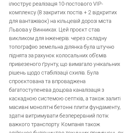
ілюструє реалізація 10-постового VIP-
комплексу (8 закритих постів + 2 відкритих
для вантажівок) на кільцевій дорозі міста
Львова у Винниках.
Цей проєкт став
викликом для інженерів: через складну
топографію земельна ділянка була штучно
піднята за рахунок колосальних об’ємів
привезеного ґрунту, що вимагало унікальних
рішень щодо стабілізації схилів.
Була
спроєктована та впроваджена
багатоступенева дощова каналізація з
каскадною системою септків, а також залиті
масивні монолітні бетонні плити фундаменту,
здатні витримувати безперервний потік
важкого транспорту.
Компанія також
здійснює будівництво технічних приміщень як