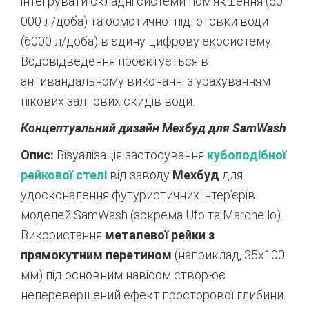
інтегрувати складні системи пом’якшення (60
000 л/доба) та осмотичної підготовки води
(6000 л/доба) в єдину цифрову екосистему.
Водовідведення проєктується в
антивандальному виконанні з урахуванням
пікових залпових скидів води.
Концептуальний дизайн Мехбуд для SamWash
Опис:
Візуалізація застосування
кубоподібної
рейкової стелі
від заводу
Мехбуд
для
удосконалення футуристичних інтер’єрів
моделей SamWash (зокрема Ufo та Marchello).
Використання
металевої рейки з
прямокутним перетином
(наприклад, 35х100
мм) під основним навісом створює
неперевершений ефект просторової глибини.