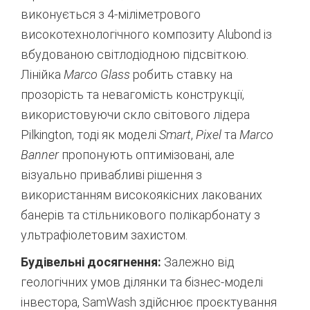
виконується з 4-міліметрового
високотехнологічного композиту Alubond із
вбудованою світлодіодною підсвіткою.
Лінійка
Marco Glass
робить ставку на
прозорість та невагомість конструкції,
використовуючи скло світового лідера
Pilkington, тоді як моделі
Smart
,
Pixel
та
Marco
Banner
пропонують оптимізовані, але
візуально привабливі рішення з
використанням високоякісних лакованих
банерів та стільникового полікарбонату з
ультрафіолетовим захистом.
Будівельні досягнення:
Залежно від
геологічних умов ділянки та бізнес-моделі
інвестора, SamWash здійснює проєктування