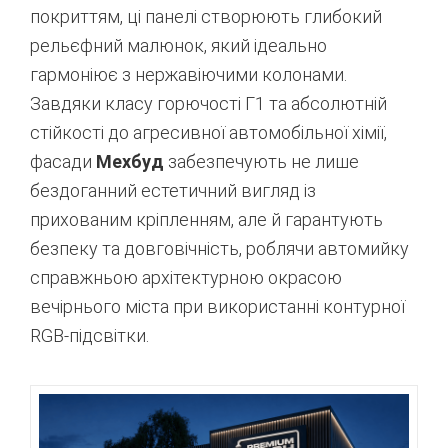
покриттям, ці панелі створюють глибокий
рельєфний малюнок, який ідеально
гармоніює з нержавіючими колонами.
Завдяки класу горючості Г1 та абсолютній
стійкості до агресивної автомобільної хімії,
фасади
Мехбуд
забезпечують не лише
бездоганний естетичний вигляд із
прихованим кріпленням, але й гарантують
безпеку та довговічність, роблячи автомийку
справжньою архітектурною окрасою
вечірнього міста при використанні контурної
RGB-підсвітки.