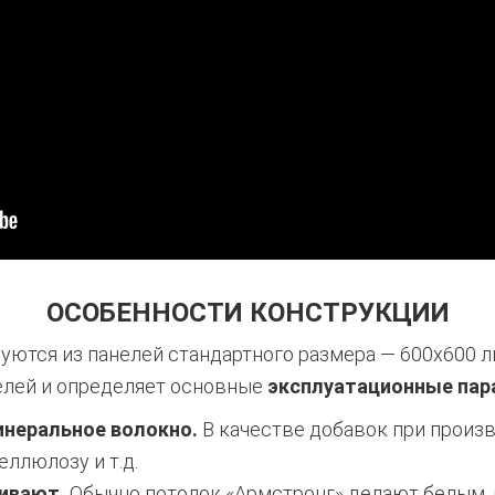
ОСОБЕННОСТИ КОНСТРУКЦИИ
уются из панелей стандартного размера — 600х600 
елей и определяет основные
эксплуатационные пар
инеральное волокно.
В качестве добавок при произв
еллюлозу и т.д.
ивают.
Обычно потолок «Армстронг» делают белым, 