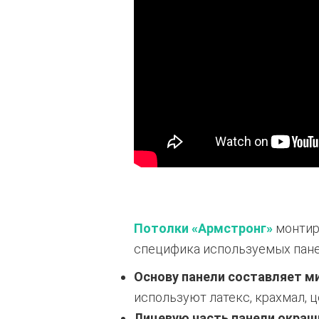
Потолки «Армстронг»
монтир
специфика используемых пан
Основу панели составляет м
используют латекс, крахмал, ц
Лицевую часть панели окраш