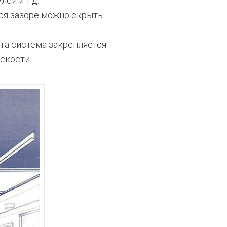
ей и т.д.
ся зазоре можно скрыть
та система закрепляется
скости.