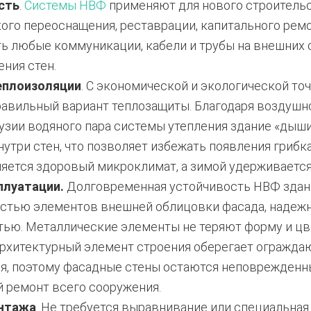
сть
.
Системы НВФ
применяют для нового строительс
ого переоснащения, реставрации, капитального ремо
ь любые коммуникации, кабели и трубы на внешних 
ния стен.
еплоизоляции
. С экономической и экологической то
авильный вариант теплозащиты. Благодаря воздушно
зии водяного пара системы утепления здание «дыши
утри стен, что позволяет избежать появления грибка
яется здоровый микроклимат, а зимой удерживается 
плуатации.
Долговременная устойчивость НВФ здан
стью элементов внешней облицовки фасада, надеж
тью. Металлические элементы не теряют форму и цв
архитектурный элемент строения оберегает огражда
я, поэтому фасадные стены остаются неповрежденны
 ремонт всего сооружения.
онтажа
. Не требуется выравнивание или специальна