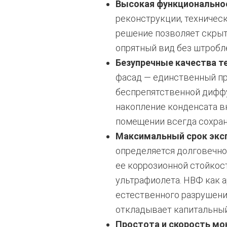
Высокая функционально
реконструкции, техническ
решение позволяет скрыт
опрятный вид без штробле
Безупречные качества т
фасад — единственный пр
беспрепятственной диффу
накопление конденсата вн
помещении всегда сохран
Максимальный срок экс
определяется долговечно
ее коррозионной стойкос
ультрафиолета. НВФ как 
естественного разрушени
откладывает капитальный
Простота и скорость м