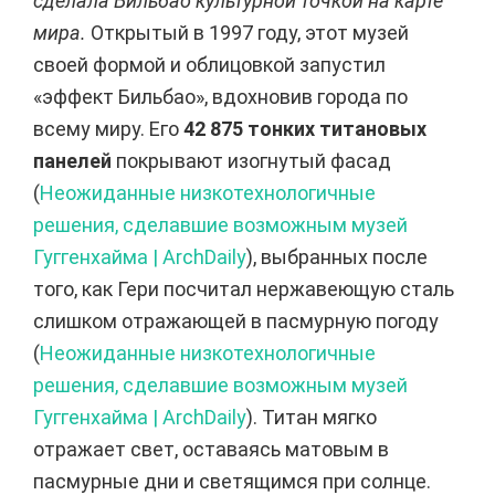
сделала Бильбао культурной точкой на карте
мира.
Открытый в 1997 году, этот музей
своей формой и облицовкой запустил
«эффект Бильбао», вдохновив города по
всему миру. Его
42 875 тонких титановых
панелей
покрывают изогнутый фасад
(
Неожиданные низкотехнологичные
решения, сделавшие возможным музей
Гуггенхайма | ArchDaily
), выбранных после
того, как Гери посчитал нержавеющую сталь
слишком отражающей в пасмурную погоду
(
Неожиданные низкотехнологичные
решения, сделавшие возможным музей
Гуггенхайма | ArchDaily
). Титан мягко
отражает свет, оставаясь матовым в
пасмурные дни и светящимся при солнце.