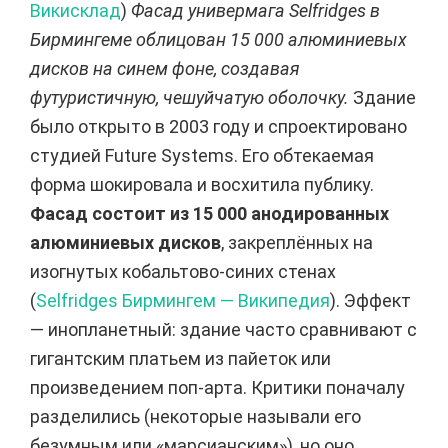
Викисклад
)
Фасад универмага Selfridges в
Бирмингеме облицован 15 000 алюминиевых
дисков на синем фоне, создавая
футуристичную, чешуйчатую оболочку.
Здание
было открыто в 2003 году и спроектировано
студией Future Systems. Его обтекаемая
форма шокировала и восхитила публику.
Фасад состоит из 15 000 анодированных
алюминиевых дисков
, закреплённых на
изогнутых кобальтово-синих стенах
(
Selfridges Бирмингем — Википедия
). Эффект
— инопланетный: здание часто сравнивают с
гигантским платьем из пайеток или
произведением поп-арта. Критики поначалу
разделились (некоторые называли его
безумным или «марсианским»), но оно