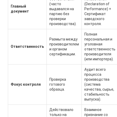
(часто
(Declaration of
Главный
выдавался на
Performance) +
документ
партию без
Сертификат
проверки
заводского
производства).
контроля.
Полная
Размыта между
персональная и
производителем
уголовная
Ответственность
и органом
ответственность
сертификации.
производителя
(или импортера).
Аудит всего
процесса
Проверка
производства
Фокус контроля
готового
(система
образца.
качества, сырье,
стабильность
выпуска).
Действовало
Взаимное
только на
признание со