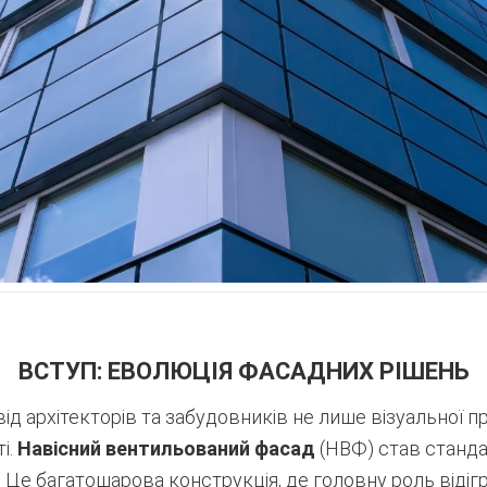
ВСТУП: ЕВОЛЮЦІЯ ФАСАДНИХ РІШЕНЬ
д архітекторів та забудовників не лише візуальної п
і.
Навісний вентильований фасад
(НВФ) став станда
. Це багатошарова конструкція, де головну роль віді