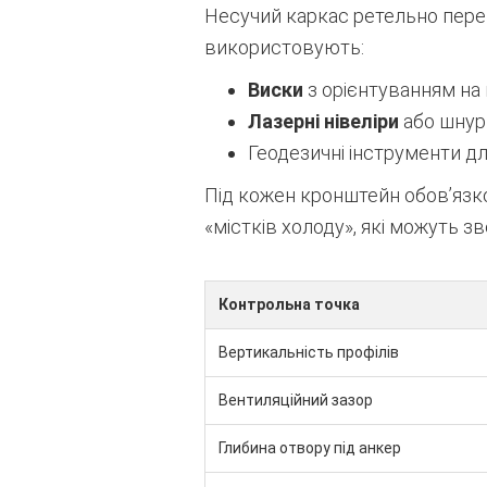
Несучий каркас ретельно перев
використовують:
Виски
з орієнтуванням на
Лазерні нівеліри
або шнури
Геодезичні інструменти д
Під кожен кронштейн обов’яз
«містків холоду», які можуть з
Контрольна точка
Вертикальність профілів
Вентиляційний зазор
Глибина отвору під анкер