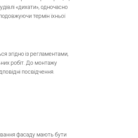
дівлі «дихати», одночасно
подовжуючи термін їхньої
я згідно із регламентами,
них робіт. До монтажу
дповідні посвідчення.
тування фасаду мають бути