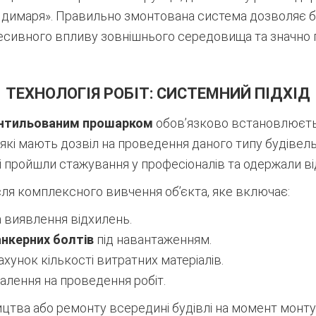
димаря». Правильно змонтована система дозволяє бу
ресивного впливу зовнішнього середовища та значно 
ТЕХНОЛОГІЯ РОБІТ: СИСТЕМНИЙ ПІДХІД
нтильованим прошарком
обов’язково встановлюєтьс
які мають дозвіл на проведення даного типу будівель
і пройшли стажування у професіоналів та одержали ві
ля комплексного вивчення об’єкта, яке включає:
а виявлення відхилень.
анкерних болтів
під навантаженням.
хунок кількості витратних матеріалів.
алення на проведення робіт.
ицтва або ремонту всередині будівлі на момент мон