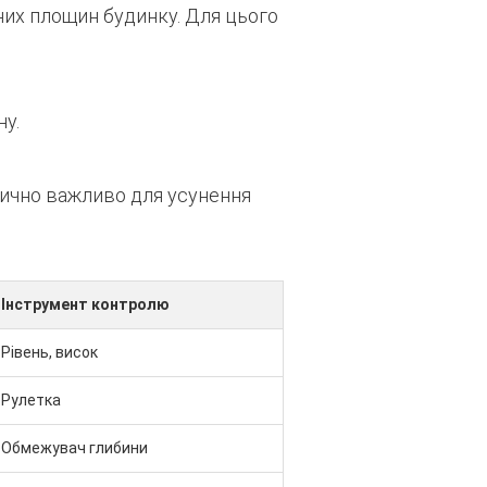
них площин будинку. Для цього
у.
тично важливо для усунення
Інструмент контролю
Рівень, висок
Рулетка
Обмежувач глибини