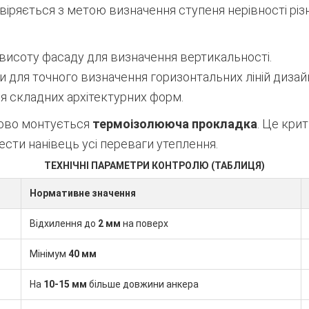
іряється з метою визначення ступеня нерівності різ
 висоту фасаду для визначення вертикальності.
 для точного визначення горизонтальних ліній дизайн
ля складних архітектурних форм.
ково монтується
термоізолююча прокладка
. Це кри
вести нанівець усі переваги утеплення.
ТЕХНІЧНІ ПАРАМЕТРИ КОНТРОЛЮ (ТАБЛИЦЯ)
Нормативне значення
Відхилення до
2 мм
на поверх
Мінімум
40 мм
На
10-15 мм
більше довжини анкера