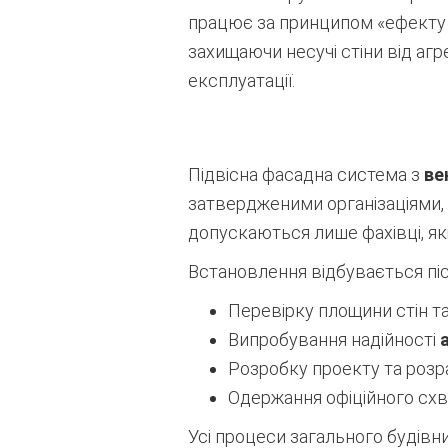
працює за принципом «ефекту 
захищаючи несучі стіни від аг
експлуатації.
Підвісна фасадна система з
ве
затвердженими організаціями, 
допускаються лише фахівці, як
Встановлення відбувається піс
Перевірку площини стін т
Випробування надійності
Розробку проекту та розра
Одержання офіційного схв
Усі процеси загального будівн