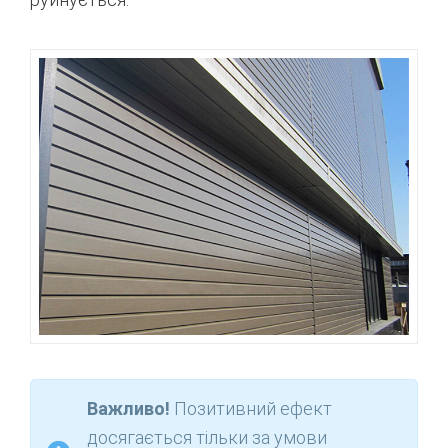
Важливо
!
Позитивний
ефект
досягається
тільки
за умови