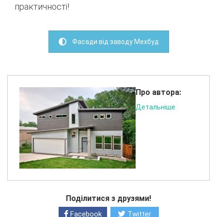
практичності
!
Фасади від заводу Мехбуд
Про автора:
Детальніше
Поділитися з друзями!
Facebook
Twitter