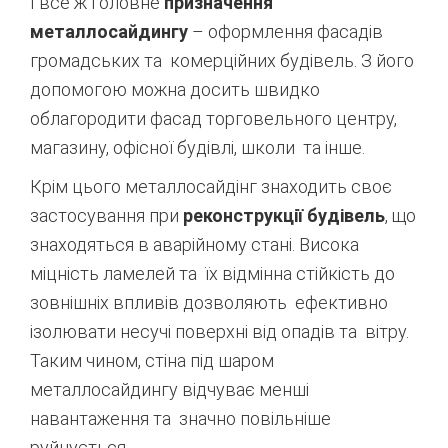
І все ж головне
призначення
металлосайдингу
– оформлення фасадів
громадських та комерційних будівель. З його
допомогою можна досить швидко
облагородити фасад торговельного центру,
магазину, офісної будівлі, школи та інше.
Крім цього металлосайдінг знаходить своє
застосування при
реконструкції будівель
, що
знаходяться в аварійному стані. Висока
міцність ламелей та їх відмінна стійкість до
зовнішніх впливів дозволяють ефективно
ізолювати несучі поверхні від опадів та вітру.
Таким чином, стіна під шаром
металлосайдингу відчуває менші
навантаження та значно повільніше
руйнується.