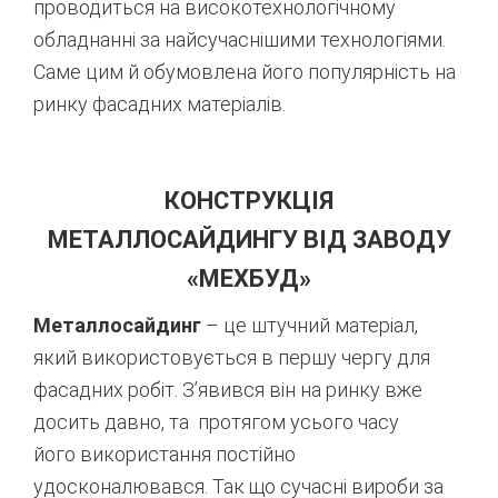
проводиться
на
високотехнологічному
обладнанні
за найсучаснішими технологіями
.
Саме
цим
й
обумовлена
його
популярність
на
ринку
фасадних
матеріалів
.
КОНСТРУКЦІЯ
МЕТАЛЛОСАЙДИНГУ
ВІД
ЗАВОДУ
«
МЕХБУД
»
Металлосайдинг
–
це
штучний
матеріал
,
який
використовується
в
першу
чергу
для
фасадних
робіт
.
З’явився
він
на
ринку
вже
досить
давно
,
та
протягом
у
сього
часу
його
використання
постійно
удосконалювався
.
Так
що
сучасні
вироби
за