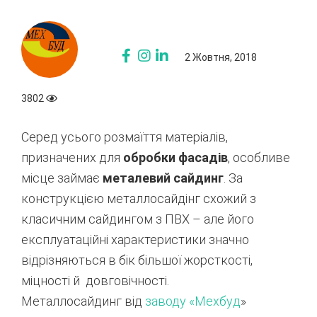
2 Жовтня, 2018
3802
Серед
усього розмаїття
матеріалів
,
призначених
для
обробки
фасадів
,
особливе
місце
займає
металевий
сайдинг
.
За
конструкцією
металлосайдінг
схожий
з
класичним
сайдингом
з
ПВХ
–
але
його
експлуатаційні
характеристики
значно
відрізняються
в
бік більшої
жорсткості
,
міцності
й
довговічності
.
Металлосайдинг
від
заводу
«
Мехбуд
»