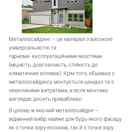
Металлосайдинг
–
це
матеріал
з
високою
універсальністю
та
гарноми
експлуатаційними
якостями
(
міцність, довговічність
,
стійкість
до
кліматичних впливів
)
.
Крім
того
,
обшивка
з
металлосайдингу
монтується
швидко
та
з
невеликими
вит
ратами
,
а
після
монтажу
виглядає
досить
привабливо
.
В
цілому
ж
якісний
металлосайдінг
–
відмінний
вибір
майже
для
будь-якого
фасаду
як
з
точки
зору
економії
,
так
й
з
точки
зору