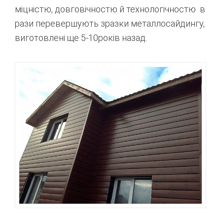
міцністю
,
довговічностю
й
технологічностю
в
рази
перевершують
зразки
металлосайдингу
,
виготовлені
ще
5-10років
назад
.