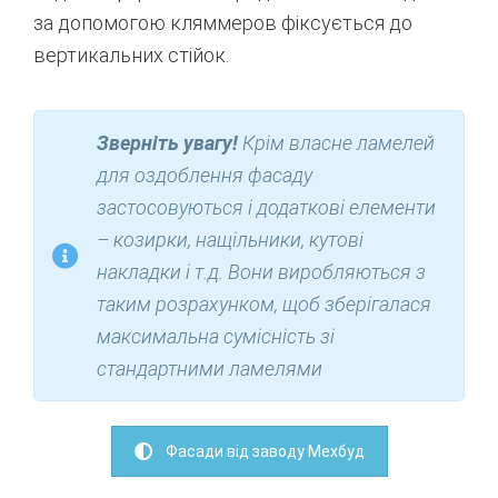
за допомогою кляммеров фіксується до
вертикальних стійок.
Зверніть увагу!
Крім
власне
ламелей
для
оздоблення фасаду
застосовуються
і
додаткові
елементи
–
козирки
,
нащільники
,
кутові
накладки
і
т.д.
Вони
виробляються
з
таким
розрахунком
,
щоб
зберігалася
максимальна
сумісність
зі
стандартними
ламелями
Фасади від заводу Мехбуд