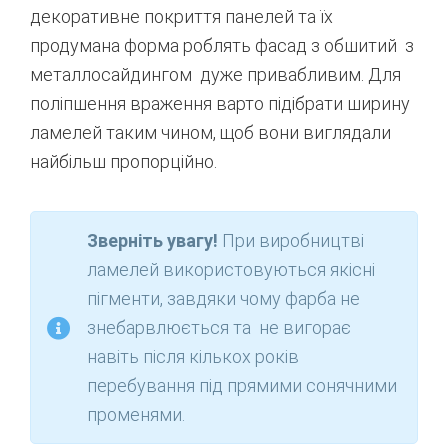
декоративне покриття панелей та їх
продумана форма роблять фасад з обшитий з
металлосайдингом дуже привабливим. Для
поліпшення враження варто підібрати ширину
ламелей таким чином, щоб вони виглядали
найбільш пропорційно.
Зверніть увагу!
При
виробництві
ламелей
використовуються
якісні
пігменти
,
завдяки чому
фарба не
знебарвлюється
та
не
вигорає
навіть
після
кількох
років
перебування
під
прямими
сонячними
променями
.