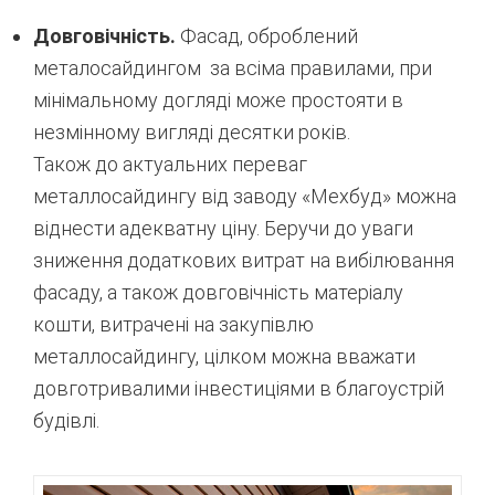
Довговічність
.
Фасад
,
оброблений
металосайдингом
за всіма правилами
,
при
мінімальному
догляді
може
простояти
в
незмінному
вигляді
десятки
років
.
Також
до актуальних
переваг
металлосайдингу
від
заводу
«
Мехбуд
»
можна
віднести
адекватну
ціну
.
Беручи до
уваги
зниження
додаткових
витрат
на вибілювання
фасаду
,
а
також
довговічність
матеріалу
кошти
,
витрачені
на
закупівлю
металлосайдингу
,
цілком
можна
вважати
довготривалими
інвестиціями
в
благоустрій
будівлі
.