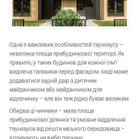
Одна з важливих особливостей таунхаусу –
невелика площа прибудинкової території. Як
правило, у таких будинків для кожної сім’ї
виділена галявина перед фасадом. Іноді може
додаватися задній двір з дитячим
майданчиком або майданчиком для
відпочинку – але він теж рідко буває великим.
Обидва ці чинники – мала площа
прибудинкової ділянки та умовне відділення
таунхауса від решти міського середовища –
впливають на вибір паркану: