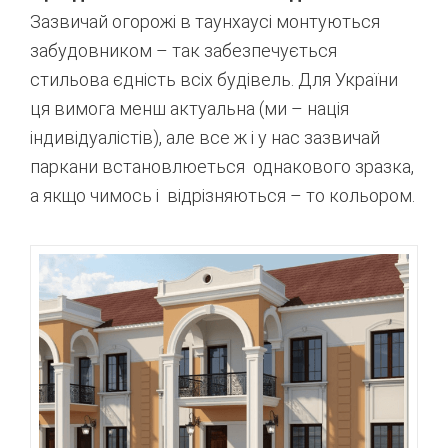
Зазвичай огорожі в таунхаусі монтуються
забудовником – так забезпечується
стильова єдність всіх будівель. Для України
ця вимога менш актуальна (ми – нація
індивідуалістів), але все ж і у нас зазвичай
паркани встановлюеться однакового зразка,
а якщо чимось і відрізняються – то кольором.