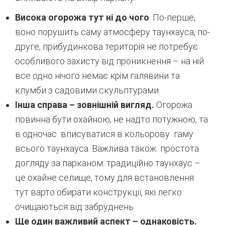
Висока огорожа тут ні до чого
. По-перше,
воно порушить саму атмосферу таунхауса, по-
друге, прибудинкова територія не потребує
особливого захисту від проникнення – на ній
все одно нічого немає крім галявини та
клумби з садовими скульптурами.
Інша справа – зовнішній вигляд.
Огорожа
повинна бути охайною, не надто потужною, та
в одночас вписуватися в кольорову гаму
всього таунхауса. Важлива також простота
догляду за парканом: традиційно таунхаус –
це охайне селище, тому для встановлення
тут варто обирати конструкції, які легко
очищаються від забруднень.
Ще один важливий аспект – однаковість.