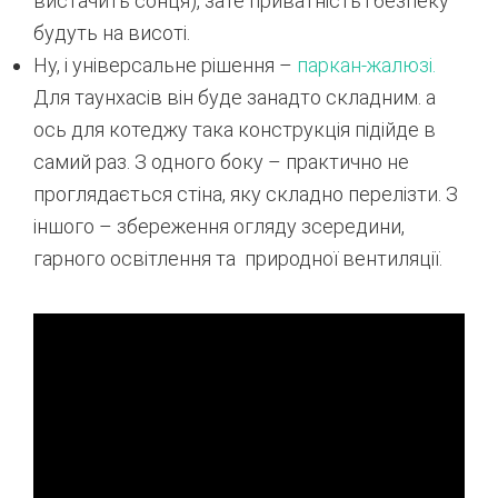
вистачить сонця), зате приватність і безпеку
будуть на висоті.
Ну, і універсальне рішення –
паркан-жалюзі.
Для таунхасів він буде занадто складним. а
ось для котеджу така конструкція підійде в
самий раз. З одного боку – практично не
проглядається стіна, яку складно перелізти. З
іншого – збереження огляду зсередини,
гарного освітлення та природної вентиляції.