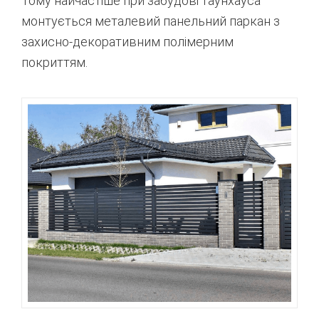
Тому найчастіше при забудові таунхауса
монтується металевий панельний паркан з
захисно-декоративним полімерним
покриттям.