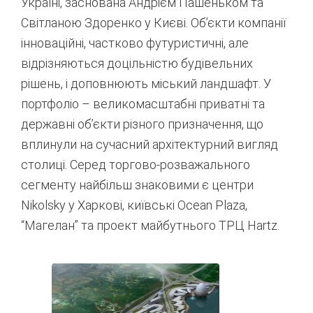
Україні, заснована Андрієм Пашеньком та
Світланою Здоренко у Києві. Об’єкти компанії
інноваційні, частково футуристичні, але
відрізняються доцільністю будівельних
рішень, і доповнюють міський ландшафт. У
портфоліо – великомасштабні приватні та
державні об’єкти різного призначення, що
вплинули на сучасний архітектурний вигляд
столиці. Серед торгово-розважального
сегменту найбільш знаковими є центри
Nikolsky у Харкові, київські Ocean Plaza,
“Магелан” та проект майбутнього ТРЦ Hartz.