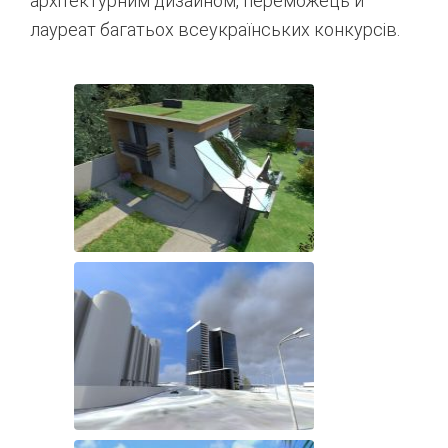
архітектурним дизайном, переможець й
лауреат багатьох всеукраїнських конкурсів.