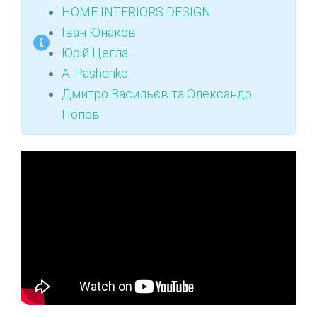
HOME INTERIORS DESIGN
Іван Юнаков
Юрій Цегла
A. Pashenko
Дмитро Васильєв та Олександр
Попов