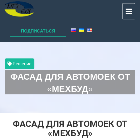
TO
NAV
ПОДПИСАТЬСЯ
Решение
ФАСАД ДЛЯ АВТОМОЕК ОТ
«МЕХБУД»
ФАСАД ДЛЯ АВТОМОЕК ОТ
«МЕХБУД»