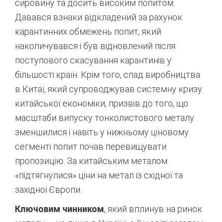
сировину та досить високим попитом.
Давався взнаки відкладений за рахунок
карантинних обмежень попит, який
накопичувався і був відновлений після
поступового скасування карантинів у
більшості країн. Крім того, спад виробництва
в Китаї, який супроводжував системну кризу
китайської економіки, призвів до того, що
масштаби випуску тонколистового металу
зменшилися і навіть у нижньому ціновому
сегменті попит почав перевищувати
пропозицію. За китайським металом
«підтягнулися» ціни на метал із східної та
західної Європи.
Ключовим чинником
, який вплинув на ринок