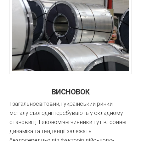
ВИСНОВОК
І загальносвітовий, і український ринки
металу сьогодні перебувають у складному
становищі. І економічні чинники тут вторинні:
динаміка та тенденції залежать
безпосередньо від факторів військово-