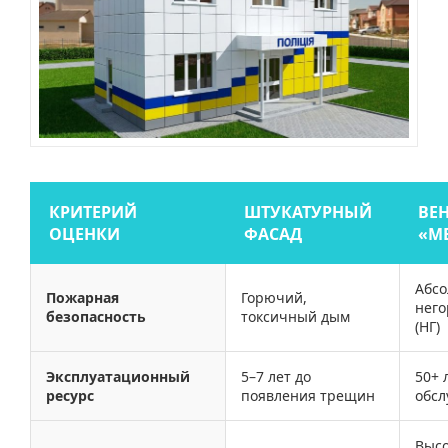
КРИТЕРИЙ
ШТУКАТУРНЫЙ
ВЕ
ОЦЕНКИ
ФАСАД
«М
Абс
Пожарная
Горючий,
нег
безопасность
токсичный дым
(НГ)
Эксплуатационный
5–7 лет до
50+ 
ресурс
появления трещин
обс
Выс