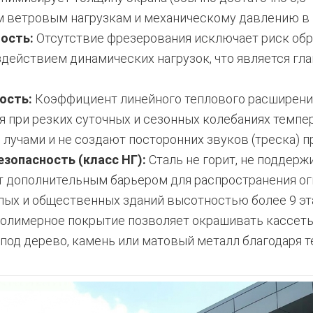
м ветровым нагрузкам и механическому давлению в 
ость:
Отсутствие фрезерования исключает риск обр
здействием динамических нагрузок, что является г
ость:
Коэффициент линейного теплового расширения
 при резких суточных и сезонных колебаниях темпер
лучами и не создают посторонних звуков (треска) п
зопасность (класс НГ):
Сталь не горит, не поддерж
т дополнительным барьером для распространения огн
лых и общественных зданий высотностью более 9 эт
олимерное покрытие позволяет окрашивать кассеты 
под дерево, камень или матовый металл благодаря те