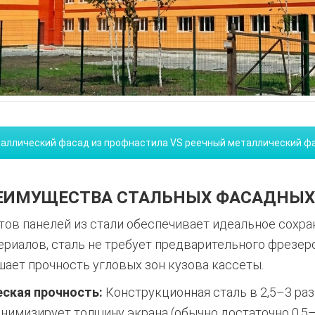
аллический фасад из профнастила VS реечный металлический ф
ЕИМУЩЕСТВА СТАЛЬНЫХ ФАСАДНЫХ
тов панелей из стали обеспечивает идеальное сохр
ериалов, сталь не требует предварительного фрезер
шает прочность угловых зон кузова кассеты.
ская прочность:
Конструкционная сталь в 2,5–3 ра
нимизирует толщину экрана (обычно достаточно 0,5–