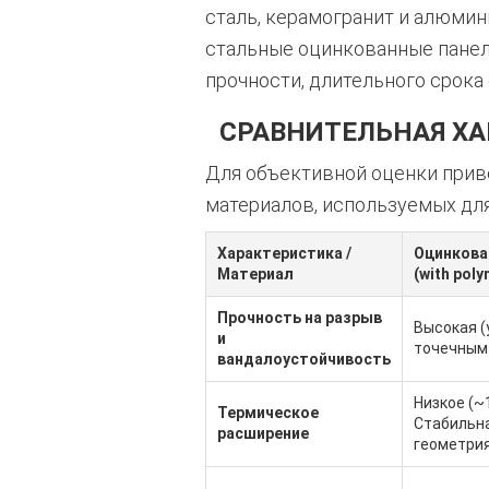
сталь, керамогранит и алюмин
стальные оцинкованные панел
прочности, длительного срока
СРАВНИТЕЛЬНАЯ Х
Для объективной оценки прив
материалов, используемых для
Характеристика /
Оцинкова
Материал
(with poly
Прочность на разрыв
Высокая (
и
точечным
вандалоустойчивость
Низкое (~1
Термическое
Стабильн
расширение
геометрия