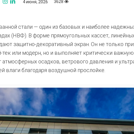
3628
4 июня, 2026
анной стали — один из базовых и наиболее надежны
дах (НВФ). В форме прямоугольных кассет, линейных
здают защитно-декоративный экран. Он не только п
й-тек или модерн, но и выполняет критически важну
т атмосферных осадков, ветрового давления и ультр
й влаги благодаря воздушной прослойке.