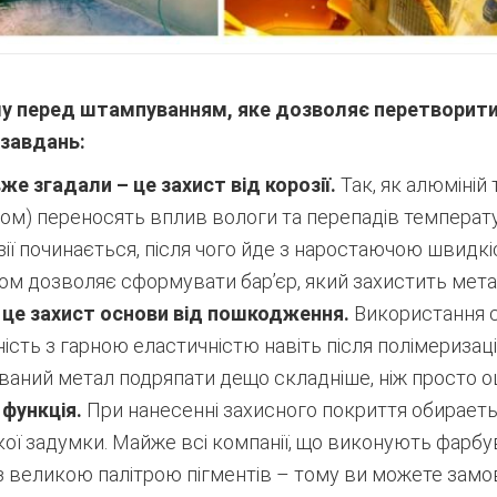
 перед штампуванням, яке дозволяє перетворити з
 завдань:
е згадали – це захист від корозії.
Так, як алюміній 
лом) переносять вплив вологи та перепадів температу
зії починається, після чого йде з наростаючою швидк
м дозволяє сформувати бар’єр, який захистить метал
 це захист основи від пошкодження.
Використання с
ість з гарною еластичністю навіть після полімеризаці
аний метал подряпати дещо складніше, ніж просто о
 функція.
При нанесенні захисного покриття обираетьс
ької задумки. Майже всі компанії, що виконують фарб
з великою палітрою пігментів – тому ви можете замо