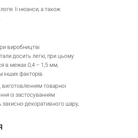
гія. Її нюанси, а також
.
ри виробництві
тали досить легкі, при цьому
 в межах 0,4 – 1,5 мм,
 інших факторів.
ед виготовленням товарної
ання із застосуванням
ть захисно-декоративного шару,
Я