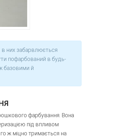
– в них забарвлюється
ути пофарбований в будь-
іж базовими й
НЯ
рошкового фарбування. Вона
еризацією під впливом
го ж міцно тримається на