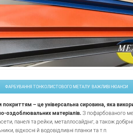
ФАРБУВАННЯ ТОНКОЛИСТОВОГО МЕТАЛУ: ВАЖЛИВІ НЮАНСИ
 покриттям – це універсальна сировина, яка викор
но-оздоблювальних матеріалів.
З пофарбованого ме
сети, панелі та рейки, металлосайдінг, а також добірн
ики, відкосні й водовідливні планки та т.п.