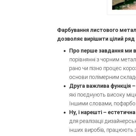
Фарбування листового металу
дозволяє вирішити цілий ряд
Про перше завдання ми вж
порівнянні з чорним мета
рано чи пізно процес коро
основи полімерним складо
Друга важлива функція –
які поєднують високу міцн
Іншими словами, пофарбов
Ну, і нарешті – естетична
для реалізації дизайнерс
інших виробів, працюють 