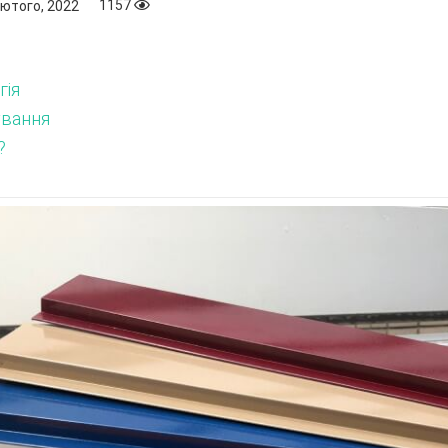
1157
ютого, 2022
гія
ування
?