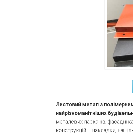
Листовий метал з полімерним
найрізноманітніших будівель
металевих парканів, фасадні ка
конструкцій – накладки, нащільн