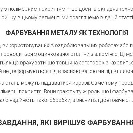
з полімерним покриттям – це досить складна техноло
ринку в цьому сегменті ми розглянемо в даній статті
ФАРБУВАННЯ МЕТАЛУ ЯК ТЕХНОЛОГІЯ
, використовуваних в оздоблювальних роботах або п
проводиться з оцинкованої сталі чи з алюмінію. Ці ме
ть якщо врахувати, що товщина заготовок знаходиться
й не деформуються під власною вагою чи під впливом
ана сталь можуть піддаватися корозії. Саме тому пер
лімерні покриття. Вони грають ту ж роль, що і фарбув
ле надійність такої обробки, а значить, і довговічніс
ЗАВДАННЯ, ЯКІ ВИРІШУЄ ФАРБУВАНН