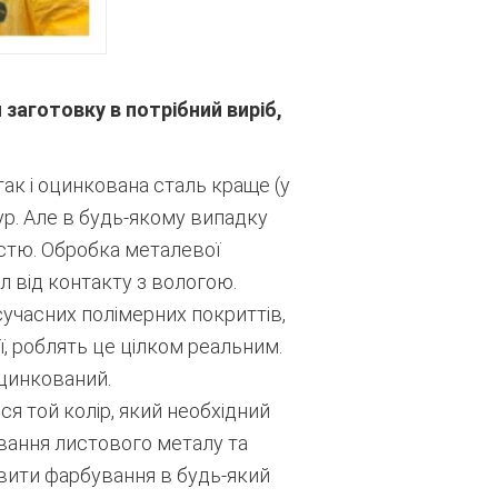
аготовку в потрібний виріб,
так і оцинкована сталь краще (у
р. Але в будь-якому випадку
істю. Обробка металевої
 від контакту з вологою.
учасних полімерних покриттів,
ї, роблять це цілком реальним.
цинкований.
я той колір, який необхідний
ування листового металу та
вити фарбування в будь-який