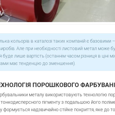
ілька кольорів в каталозі таких компаній є базовими 
иробів. Але при необхідності листовий метал може б
я буде лише вартість (останнім часом різниця в ціні м
ами має тенденцію до зменшення).
ЕХНОЛОГІЯ ПОРОШКОВОГО ФАРБУВАН
фарбувальники металу використовують технологію по
у тонкодисперсного пігменту з подальшою його полім
 формується надзвичайно стійке покриття, яке до то