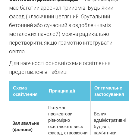
має багатий арсенал прийомів. Будь-який
фасад (класичний цегляний, брутальний
бетонний або сучасний з оздобленням із
металевих панелей) можна радикально
перетворити, якщо грамотно інтегрувати
світло.
Для наочності основні схеми освітлення
представлені в таблиці:
Схема
Оптимальне
Принцип дії
освітлення
застосування
Потужні
прожектори
Великі
рівномірно
адміністративні
Заливальне
освітлюють весь
будівлі,
(фонове)
фасад, створюючи
пам’ятники,