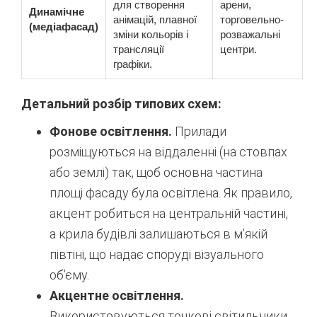
для створення
арени,
Динамічне
анімацій, плавної
торговельно-
(медіафасад)
зміни кольорів і
розважальні
трансляції
центри.
графіки.
Детальний розбір типових схем:
Фонове освітлення.
Прилади
розміщуються на віддаленні (на стовпах
або землі) так, щоб основна частина
площі фасаду була освітлена. Як правило,
акцент робиться на центральній частині,
а крила будівлі залишаються в м’якій
півтіні, що надає споруді візуального
об’єму.
Акцентне освітлення.
Використовуються точкові світильники