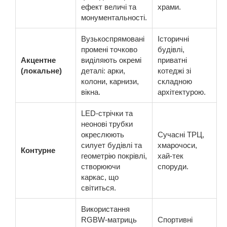
ефект величі та
храми.
монументальності.
Вузькоспрямовані
Історичні
промені точково
будівлі,
Акцентне
виділяють окремі
приватні
(локальне)
деталі: арки,
котеджі зі
колони, карнизи,
складною
вікна.
архітектурою.
LED-стрічки та
неонові трубки
окреслюють
Сучасні ТРЦ,
силует будівлі та
хмарочоси,
Контурне
геометрію покрівлі,
хай-тек
створюючи
споруди.
каркас, що
світиться.
Використання
RGBW-матриць
Спортивні