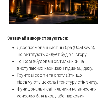
Зазвичай використовуються:
Двоспрямовані настінні бра (Up&Down),
що витягують силует будівлі вгору.
Точкові вбудовані світильники на
виступаючих карнизах і підшивці даху.
Ґрунтові софіти та спотлайти, що
підсвічують цоколь і текстуру стін знизу.
Функціональні світильники на виносних
консолях біля входу або парковки.