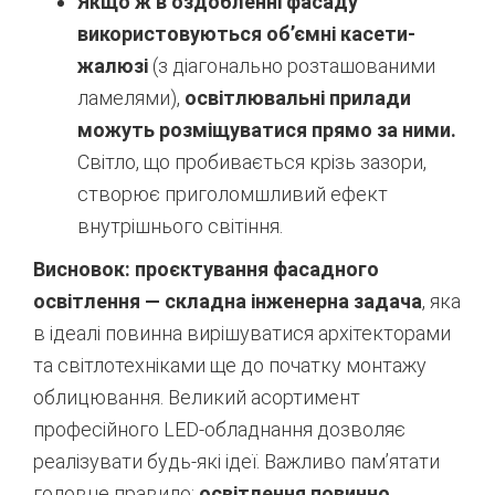
Якщо ж в оздобленні фасаду
використовуються об’ємні касети-
жалюзі
(з діагонально розташованими
ламелями),
освітлювальні прилади
можуть розміщуватися прямо за ними.
Світло, що пробивається крізь зазори,
створює приголомшливий ефект
внутрішнього світіння.
Висновок: проєктування фасадного
освітлення — складна інженерна задача
, яка
в ідеалі повинна вирішуватися архітекторами
та світлотехніками ще до початку монтажу
облицювання. Великий асортимент
професійного LED-обладнання дозволяє
реалізувати будь-які ідеї. Важливо пам’ятати
головне правило:
освітлення повинно